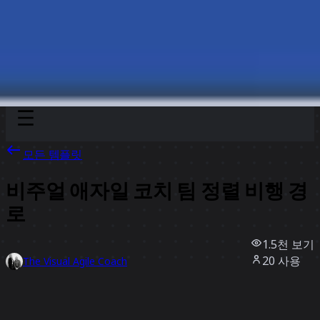
Discover
팀
규모
Collections
모든 템플릿
비주얼 애자일 코치 팀 정렬 비행 경
로
1.5천
보기
20
사용
The Visual Agile Coach
6
좋아요
템플릿 사용