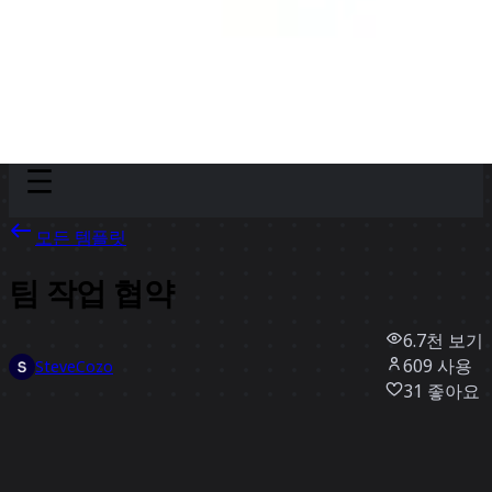
Discover
팀
규모
Collections
모든 템플릿
팀 작업 협약
6.7천
보기
609
사용
SteveCozo
31
좋아요
템플릿 사용