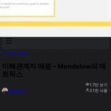
Discover
팀
규모
Collections
모든 템플릿
이해관계자 매핑 - Mendelow의 매
트릭스
1.7만
보기
3.1천
사용
Jon Spruce
117
좋아요
템플릿 사용