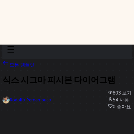
Discover
팀
규모
Collections
모든 템플릿
식스 시그마 피시본 다이어그램
803
보기
54
사용
Rodolfo Pernambuco
0
좋아요
템플릿 사용