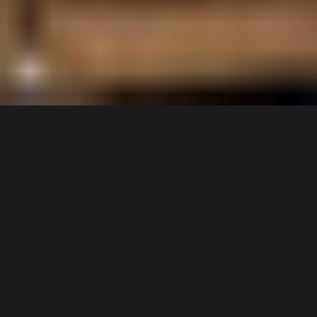
Discover
팀
규모
Collections
Michael Bierens de Haan
사용자 세부 정보
Michael Bierens de Haan
Lead User Researcher @ The LEGO Group
I'm Mike, a User Researcher with a passion for making a