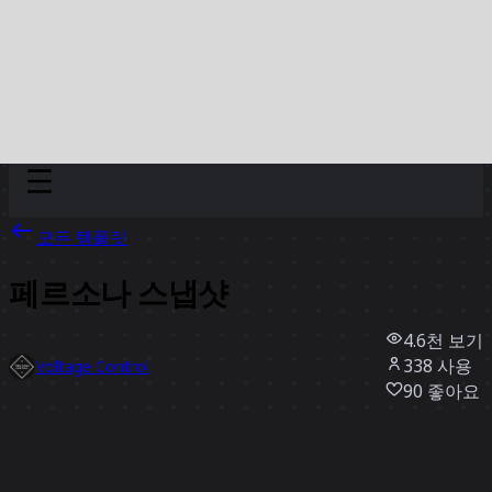
Discover
팀
규모
Collections
모든 템플릿
페르소나 스냅샷
4.6천
보기
338
사용
Voltage Control
90
좋아요
템플릿 사용