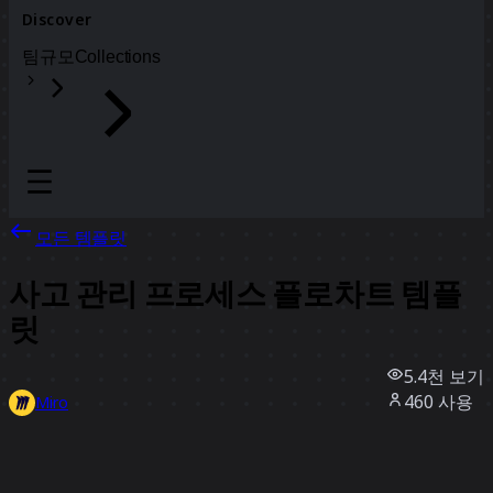
Discover
팀
규모
Collections
모든 템플릿
사고 관리 프로세스 플로차트 템플
릿
5.4천
보기
460
사용
Miro
7
좋아요
템플릿 사용