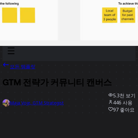
Discover
팀
규모
Collections
모든 템플릿
GTM 전략가 커뮤니티 캔버스
5.3천
보기
446
사용
Maja Voje, GTM Strategist
97
좋아요
템플릿 사용