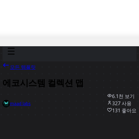
Discover
팀
규모
Collections
모든 템플릿
에코시스템 컬렉션 맵
6.1천
보기
327
사용
maad labs
131
좋아요
템플릿 사용