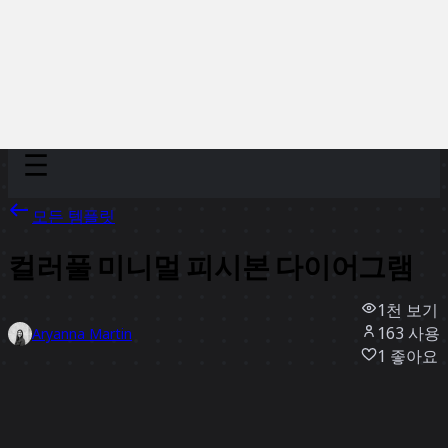
Discover
팀
규모
Collections
모든 템플릿
컬러풀 미니멀 피시본 다이어그램
1천
보기
163
사용
Aryanna Martin
1
좋아요
템플릿 사용