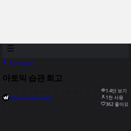
Discover
팀
규모
Collections
모든 템플릿
아토믹 습관 회고
1.4만
보기
1천
사용
Workshop Wednesday
362
좋아요
템플릿 사용