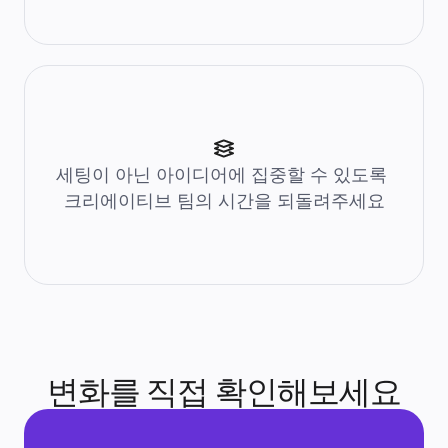
리소스
학습
고객 스토리
아카데미
웨비나
Reforge 학습
커뮤니티 및 지원
도움말 센터
이벤트
커뮤니티
세팅이 아닌 아이디어에 집중할 수 있도록 
블로그
크리에이티브 팀의 시간을 되돌려주세요
파트너 및 서비스
Miro 전문가 서비스
솔루션 파트너
요금제
변화를 직접 확인해보세요