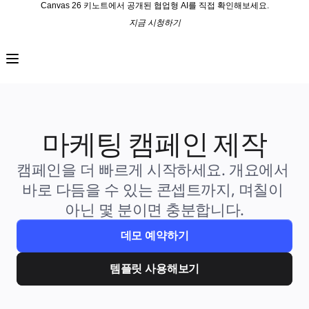
Canvas 26 키노트에서 공개된 협업형 AI를 직접 확인해보세요.
지금 시청하기
프로덕트
추천
인텔리전트 캔버스
워크플로
프로토타입 및 와이어프레임
Engage
플랫폼
AI 개요
마케팅 캠페인 제작
AI Workflows
커넥터
MCP 서버
캠페인을 더 빠르게 시작하세요. 개요에서 
AI 플레이북 살펴보기
바로 다듬을 수 있는 콘셉트까지, 며칠이 
MCP 서버
프로젝트 플랜
아닌 몇 분이면 충분합니다.
통합
보안
Enterprise Guard
데모 예약하기
개발자 플랫폼
앱 다운로드
포맷
템플릿 사용해보기
화이트보드
다이어그램
칸반