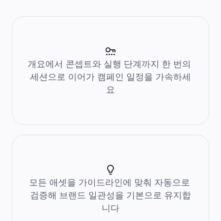
솔루션
비즈니스 유형별
Enterprise
소규모 비즈니스
스타트업
산업별
디지털
전문가 서비스
개요에서 콘셉트와 실행 단계까지 한 번의 
제조
세션으로 이어가 캠페인 일정을 가속하세
리테일
금융 서비스
요
제약 및 생명과학
팀별
제품 관리
디자인 및 UX
엔지니어링
프로덕트 리더십 및 운영
운영
마케팅
IT
전략적 이니셔티브별
제품 운영 시스템
모든 애셋을 가이드라인에 맞춰 자동으로 
AI 트랜스포메이션
업무 방식 전환
검증해 브랜드 일관성을 기본으로 유지합
디지털 직원 경험
니다
고객 경험 및 서비스 디자인
클라우드 및 소프트웨어 혁신