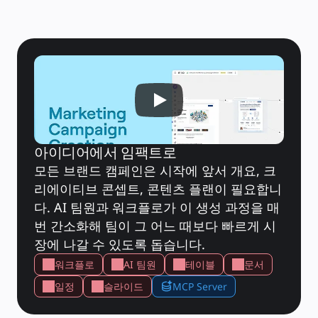
타임라인
TalkTrack
테이블
문서
슬라이드
사용 사례
추천
AI 플레이북 살펴보기
Miroverse 살펴보기
일반
다이어그램 작성
워크숍
브레인스토밍
아이디어에서 임팩트로
마인드맵
모든 브랜드 캠페인은 시작에 앞서 개요, 크
컨셉맵
플로차트
리에이티브 콘셉트, 콘텐츠 플랜이 필요합니
전문
다. AI 팀원과 워크플로가 이 생성 과정을 매
로드맵 작성
프로세스 매핑
번 간소화해 팀이 그 어느 때보다 빠르게 시
기술 설계 및 문서화
장에 나갈 수 있도록 돕습니다.
프로토타입 및 와이어프레임
고객 여정 매핑
워크플로
AI 팀원
테이블
문서
리서치 종합 분석
Design Workshops
일정
슬라이드
MCP Server
Planning & Delivery
목표 계획
조직 설계