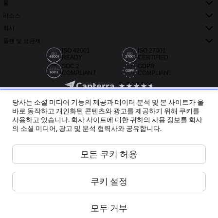
툴
리소스
회사
플랜 및 요금제
ISO 42001
ISO 27001
READY
CERTIFIED
SOC 2
GDPR
COMPLIANT
COMPLIANT
당사는 소셜 미디어 기능의 제공과 데이터 분석 및 본 사이트가 올
바로 동작하고 개인화된 콘텐츠와 광고를 제공하기 위해 쿠키를
사용하고 있습니다. 회사 사이트에 대한 귀하의 사용 정보를 회사
의 소셜 미디어, 광고 및 분석 협력사와 공유합니다.
Capterra, G2, TrustRadius에서 받은 20,000개 이상의 리뷰
모든 쿠키 허용
한국어
쿠키 설정
Miro ©
2026
서비스 약관
개인정보 취급방침
모두 거부
쿠키 관리