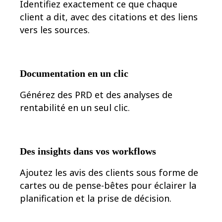
Transformation des méthodes de travail
Identifiez exactement ce que chaque
Expérience numérique du personnel
client a dit, avec des citations et des liens
Conception de l’expérience client et de service
Transformation du cloud et des logiciels
vers les sources.
Ressources
Apprentissage
Témoignages clients
Académie
Documentation en un clic
Webinaires
Formations Reforge
Communauté et service d’assistance
Générez des PRD et des analyses de
Centre d’assistance
rentabilité en un seul clic.
Évènements
Communauté
Blog
Partenaires et services
Services professionnels Miro
Des insights dans vos workflows
Partenaires de solutions
Tarifs
Ajoutez les avis des clients sous forme de
cartes ou de pense-bêtes pour éclairer la
planification et la prise de décision.