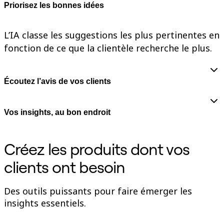
Priorisez les bonnes idées
Enregistrement
Tables
Documents
L’IA classe les suggestions les plus pertinentes en
Diapositives
Cas d’utilisation
fonction de ce que la clientèle recherche le plus.
À la une
Explorer les playbooks d’IA
Explorer le Miroverse
Général
Écoutez l’avis de vos clients
Diagrammes
Ateliers
Brainstorming
Vos insights, au bon endroit
Cartes mentales
Cartes conceptuelles
Diagrammes de flux
Spécialisé
Créez les produits dont vos
Création de roadmaps
Cartographie des processus
clients ont besoin
Conception technique et documentation
Prototypes et wireframes
Cartographie du parcours client
Des outils puissants pour faire émerger les
Synthèse de recherche
insights essentiels.
Ateliers de design
Planification et livraison
Planification des objectifs