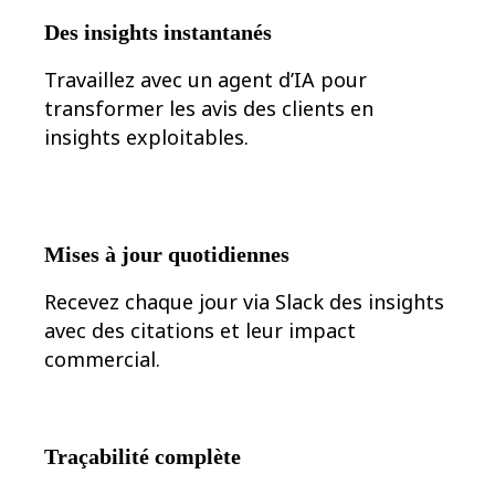
Conception organisationnelle
Des insights instantanés
Solutions
Par segment d’activité
Travaillez avec un agent d’IA pour
Grandes entreprises
Petites entreprises
transformer les avis des clients en
Start-ups
insights exploitables.
Par secteur
Numérique
Services professionnels
Industrie manufacturière
Commerce de détail
Services financiers
Mises à jour quotidiennes
Pharmaceutique et sciences de la vie
Par équipe
Recevez chaque jour via Slack des insights
Gestion de produit
Conception et UX
avec des citations et leur impact
Ingénierie
commercial.
Leadership produit et opérations
Opérations
Marketing
IT
Par initiative stratégique
Traçabilité complète
Système d’exploitation produit
Transformation par l’IA