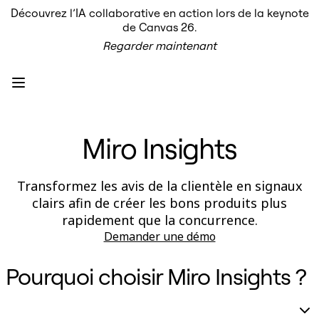
Découvrez l’IA collaborative en action lors de la keynote
Produit
de Canvas 26.
À la une
Regarder maintenant
Canevas intelligent
Flux
Prototypes et wireframes
Engage
Plateforme
Présentation de l’IA
AI Workflows
Miro Insights
Connecteurs
Serveur MCP
Explorer les playbooks d’IA
Serveur MCP
Transformez les avis de la clientèle en signaux
Plans d’action
clairs afin de créer les bons produits plus
Intégrations
Sécurité
rapidement que la concurrence.
Enterprise Guard
Demander une démo
Plateforme de développement
Télécharger les applications
Formats
Pourquoi choisir Miro Insights ?
Tableau blanc
Diagrammes
Kanban
Plannings