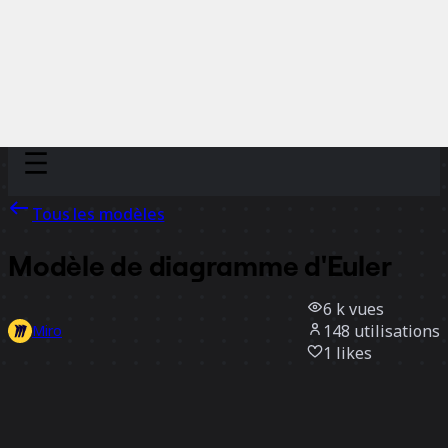
Discover
Par équipe
Par taille
Tous les modèles
Modèle de diagramme d'Euler
6 k
vues
148
utilisations
Miro
1
likes
Utiliser ce modèle