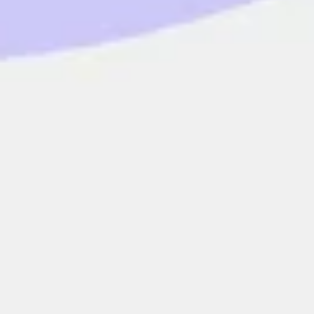
Wireframing et prototypage