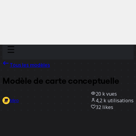
Discover
Par équipe
Par taille
Tous les modèles
Modèle de carte conceptuelle
20 k
vues
4,2 k
utilisations
Miro
32
likes
Utiliser ce modèle