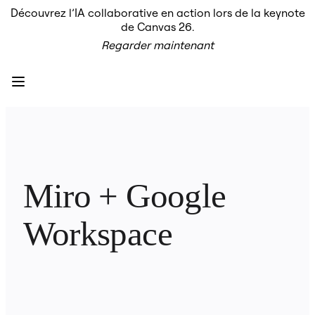
Découvrez l’IA collaborative en action lors de la keynote
Produit
de Canvas 26.
À la une
Regarder maintenant
Canevas intelligent
Flux
Prototypes et wireframes
Engage
Plateforme
Présentation de l’IA
AI Workflows
Connecteurs
Serveur MCP
Explorer les playbooks d’IA
Serveur MCP
Miro + Google 
Plans d’action
Intégrations
Sécurité
Workspace
Enterprise Guard
Plateforme de développement
Télécharger les applications
Formats
Tableau blanc
Diagrammes
Kanban
Plannings