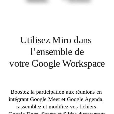
Transformation des méthodes de travail
Expérience numérique du personnel
Conception de l’expérience client et de service
Transformation du cloud et des logiciels
Ressources
Apprentissage
Témoignages clients
Académie
Utilisez Miro dans 
Webinaires
Formations Reforge
Communauté et service d’assistance
l’ensemble de

Centre d’assistance
Évènements
votre Google Workspace
Communauté
Blog
Partenaires et services
Services professionnels Miro
Partenaires de solutions
Tarifs
Boostez la participation aux réunions en 
intégrant Google Meet et Google Agenda, 
rassemblez et modifiez vos fichiers 
Google Docs, Sheets et Slides directement 