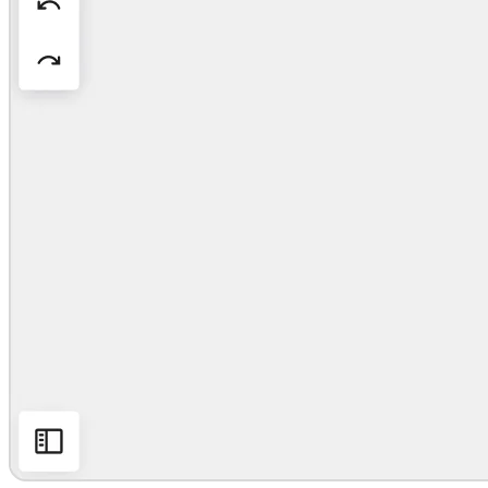
Conception organisationnelle
Solutions
Par segment d’activité
Grandes entreprises
Petites entreprises
Start-ups
Par secteur
Numérique
Services professionnels
Industrie manufacturière
Commerce de détail
Services financiers
Pharmaceutique et sciences de la vie
Par équipe
Gestion de produit
Conception et UX
Ingénierie
Leadership produit et opérations
Opérations
Marketing
IT
Par initiative stratégique
Système d’exploitation produit
Transformation par l’IA