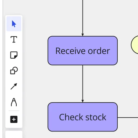
Enregistrement
Tables
Documents
Diapositives
Cas d’utilisation
À la une
Explorer les playbooks d’IA
Explorer le Miroverse
Général
Diagrammes
Ateliers
Brainstorming
Cartes mentales
Cartes conceptuelles
Diagrammes de flux
Spécialisé
Création de roadmaps
Cartographie des processus
Conception technique et documentation
Prototypes et wireframes
Cartographie du parcours client
Synthèse de recherche
Ateliers de design
Planification et livraison
Planification des objectifs