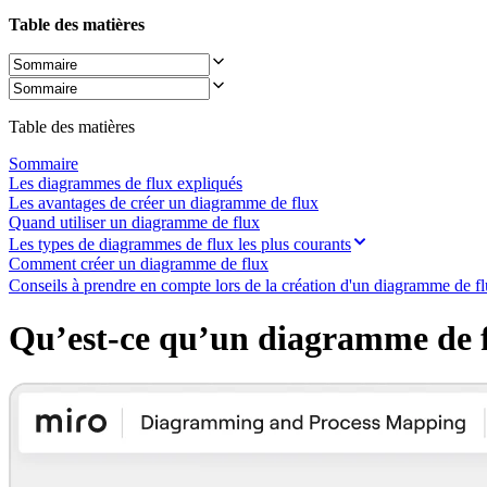
Transformation des méthodes de travail
Expérience numérique du personnel
Table des matières
Conception de l’expérience client et de service
Transformation du cloud et des logiciels
Ressources
Apprentissage
Témoignages clients
Table des matières
Académie
Webinaires
Sommaire
Formations Reforge
Les diagrammes de flux expliqués
Communauté et service d’assistance
Les avantages de créer un diagramme de flux
Centre d’assistance
Quand utiliser un diagramme de flux
Évènements
Les types de diagrammes de flux les plus courants
Communauté
Comment créer un diagramme de flux
Blog
Conseils à prendre en compte lors de la création d'un diagramme de f
Partenaires et services
Services professionnels Miro
Qu’est-ce qu’un diagramme de 
Partenaires de solutions
Tarifs