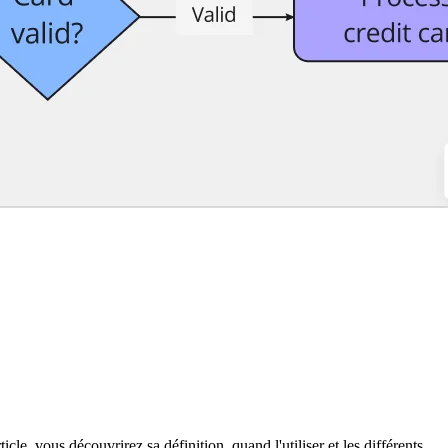
icle, vous découvrirez sa définition, quand l'utiliser et les différents