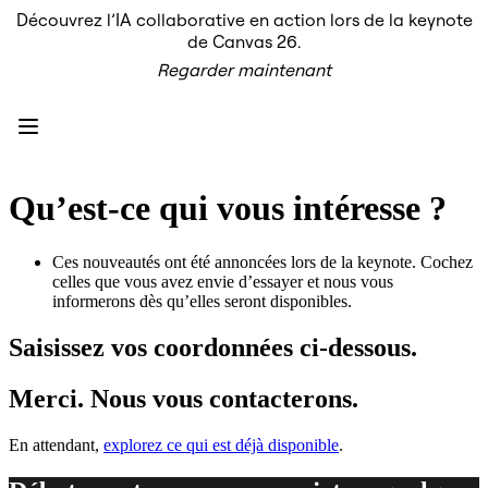
Découvrez l’IA collaborative en action lors de la keynote
Produit
de Canvas 26.
À la une
Regarder maintenant
Canevas intelligent
Flux
Prototypes et wireframes
Engage
Plateforme
Présentation de l’IA
AI Workflows
Qu’est‑ce qui vous intéresse ?
Connecteurs
Serveur MCP
Explorer les playbooks d’IA
Ces nouveautés ont été annoncées lors de la keynote. Cochez
Serveur MCP
celles que vous avez envie d’essayer et nous vous
Plans d’action
informerons dès qu’elles seront disponibles.
Intégrations
Sécurité
Saisissez vos coordonnées ci‑dessous.
Enterprise Guard
Plateforme de développement
Télécharger les applications
Merci. Nous vous contacterons.
Formats
Tableau blanc
En attendant,
explorez ce qui est déjà disponible
.
Diagrammes
Kanban
Plannings