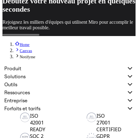
Débutez votre nouveau projet en quelques
Enregistrement
secondes
Tables
Documents
Diapositives
Rejoignez les milliers d'équipes qui utilisent Miro pour accomplir le
Cas d’utilisation
meilleur travail possible.
À la une
Explorer les playbooks d’IA
Explorer le Miroverse
Home
Général
Canvas
Diagrammes
Notifyme
Ateliers
Brainstorming
Produit
Cartes mentales
Solutions
Cartes conceptuelles
Diagrammes de flux
Outils
Spécialisé
Ressources
Création de roadmaps
Cartographie des processus
Entreprise
Conception technique et documentation
Forfaits et tarifs
Prototypes et wireframes
ISO
ISO
Cartographie du parcours client
Synthèse de recherche
42001
27001
Ateliers de design
READY
CERTIFIED
Planification et livraison
SOC 2
GDPR
Planification des objectifs