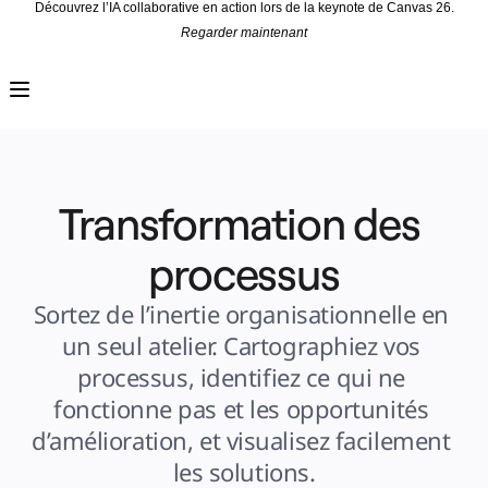
Découvrez l’IA collaborative en action lors de la keynote de Canvas 26.
Regarder maintenant
Produit
À la une
Canevas intelligent
Flux
Prototypes et wireframes
Engage
Plateforme
Présentation de l’IA
AI Workflows
Transformation des 
Connecteurs
Serveur MCP
Explorer les playbooks d’IA
Serveur MCP
processus
Plans d’action
Intégrations
Sécurité
Sortez de l’inertie organisationnelle en 
Enterprise Guard
Plateforme de développement
un seul atelier. Cartographiez vos 
Télécharger les applications
Formats
processus, identifiez ce qui ne 
Tableau blanc
Diagrammes
fonctionne pas et les opportunités 
Kanban
Plannings
d’amélioration, et visualisez facilement 
Enregistrement
Tables
les solutions.
Documents
Diapositives