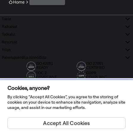
Home
Tuote
Ratkaisut
Työkalut
Resurssit
Yritys
Palvelupaketit ja hinnoittelu
ISO 42001
ISO 27001
READY
CERTIFIED
SOC 2
GDPR
COMPLIANT
COMPLIANT
Cookies, anyone?
By clicking “Accept All Cookies”, you agree to the storing of
cookies on your device to enhance site navigation, analyze site
usage, and assist in our marketing efforts.
Yli 20 000 arvostelua Capterrassa, G2:ssa ja Trustradiuksessa
Accept All Cookies
Suomi