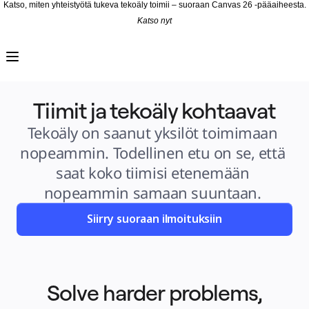
Katso, miten yhteistyötä tukeva tekoäly toimii – suoraan Canvas 26 -pääaiheesta.
Katso nyt
Tuote
Esittelyssä
Intelligent Canvas™
Flows
Prototyypit ja rautalankamallit
Engage
Tiimit ja tekoäly kohtaavat
Alusta
AI-yleiskatsaus
AI Workflows
Tekoäly on saanut yksilöt toimimaan 
Liittimet
MCP-palvelin
nopeammin. Todellinen etu on se, että 
AI-pelikirjat
MCP-palvelin
saat koko tiimisi etenemään 
Blueprints
Integroinnit
nopeammin samaan suuntaan. 
Turvallisuus
Enterprise Guard
Kehittäjäalusta
Siirry suoraan ilmoituksiin
Lataa sovelluksia
Muodot
Kirjoitustaulu
Diagrams
Kanban
Timelines
TalkTrack
Solve harder problems,
Tables
Docs
Slides