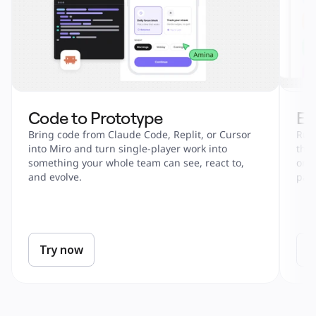
Code to Prototype
En
Bring code from Claude Code, Replit, or Cursor 
Run 
into Miro and turn single-player work into 
tha
something your whole team can see, react to, 
onbo
and evolve.
part
Try now
T