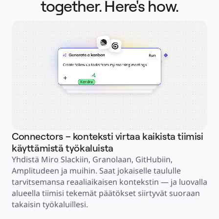
together. Here's how.
Käyttöskenaariot
Esittelyssä
AI-pelikirjat
Tutustu Miroverseen
Yleistä
Kaaviointi
Työpajat
Aivoriihityöskentely
Ajatuskartat
Käsitekartat
Vuokaaviot
Erikoistunut
Tiekartat
Prosessikartan luominen
Tekninen suunnittelu ja dokumentaatio
Prototyypit ja rautalankamallit
Palvelupolkukarttojen luominen
Tutkimussynteesi
Suunnittelutyöpajat
Connectors – konteksti virtaa kaikista tiimisi
Ag
Suunnittelu ja toimitus
Tavoitesuunnittelu
käyttämistä työkaluista
ti
Org-suunnittelu
Ratkaisut
yh
Yhdistä Miro Slackiin, Granolaan, GitHubiin, 
Liiketoimintasegmentin mukaan
Enterprise
Amplitudeen ja muihin. Saat jokaiselle taululle 
Puh
Pienyritykset
tarvitsemansa reaaliaikaisen kontekstin — ja luovalla 
se 
Start-upit
Toimialoittain
alueella tiimisi tekemät päätökset siirtyvät suoraan 
työ
Digitaalinen
takaisin työkaluillesi.
Asiantuntijapalvelut
Dia
Tuotanto
par
Retail