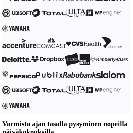
Työtapojen muutos
Digitaalinen työntekijäkokemus
Asiakaskokemus ja palvelumuotoilu
Pilven ja ohjelmiston muunnos
Resurssit
Oppiminen
Asiakastarinat
Academy
Webinaarit
Reforge Learning
Yhteisö ja tuki
Ohjekeskus
Tapahtumat
Yhteisö
Blogi
Kumppanit ja palvelut
Miron asiantuntijapalvelut
Ratkaisukumppanit
Hinnat
Varmista ajan tasalla pysyminen nopeilla
päiväkokouksilla