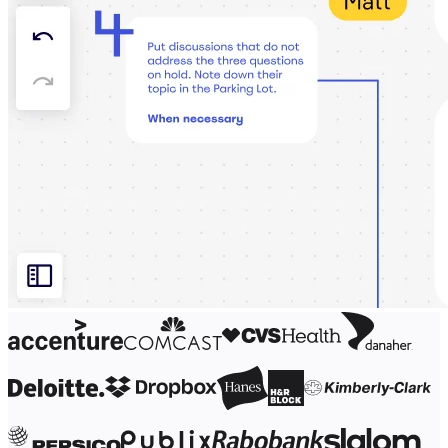
Org-suunnittelu
Ratkaisut
Liiketoimintasegmentin mukaan
Enterprise
Pienyritykset
Start-upit
Toimialoittain
Digitaalinen
Asiantuntijapalvelut
Tuotanto
Retail
Talouspalvelut
Lääketiede ja biotieteet
Tiimikohtainen
Tuotehallinta
Muotoilu & UX
Insinöörisuunnittelu
Tuotejohtajuus ja toiminnot
Toiminnot
Markkinointi
IT
Strategisten aloitteiden mukaan
Tuotekäyttöjärjestelmä
Tekoälymuunnos