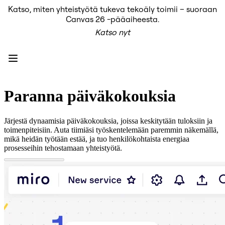
Katso, miten yhteistyötä tukeva tekoäly toimii – suoraan
Tuote
Canvas 26 -pääaiheesta.
Esittelyssä
Katso nyt
Intelligent Canvas™
Flows
Prototyypit ja rautalankamallit
Engage
Alusta
AI-yleiskatsaus
AI Workflows
Paranna päiväkokouksia
Liittimet
MCP-palvelin
AI-pelikirjat
Järjestä dynaamisia päiväkokouksia, joissa keskitytään tuloksiin ja
MCP-palvelin
toimenpiteisiin. Auta tiimiäsi työskentelemään paremmin näkemällä,
Blueprints
mikä heidän työtään estää, ja tuo henkilökohtaista energiaa
Integroinnit
prosesseihin tehostamaan yhteistyötä.
Turvallisuus
Enterprise Guard
Kehittäjäalusta
Lataa sovelluksia
Muodot
Kirjoitustaulu
Diagrams
Kanban
Timelines