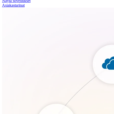
Näytä sovellukset
Asiakastarinat