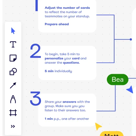
TalkTrack
Tables
Docs
Slides
Käyttöskenaariot
Esittelyssä
AI-pelikirjat
Tutustu Miroverseen
Yleistä
Kaaviointi
Työpajat
Aivoriihityöskentely
Ajatuskartat
Käsitekartat
Vuokaaviot
Erikoistunut
Tiekartat
Prosessikartan luominen
Tekninen suunnittelu ja dokumentaatio
Prototyypit ja rautalankamallit
Palvelupolkukarttojen luominen
Tutkimussynteesi
Suunnittelutyöpajat
Suunnittelu ja toimitus
Tavoitesuunnittelu