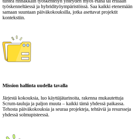
tuntea rinnakkain työskentelyn yhteyden myös etänä tai erillään
työskenneltäessä ja hybridityöympäristöissä. Saa kaikki etenemään
samaan suuntaan päiväkokouksilla, jotka asettavat projektit
kontekstiin.
Mission hallinta uudella tavalla
Järjestä kokouksia, luo käyttäjätarinoita, rakenna mukautettuja
Scrum-tauluja ja paljon muuta – kaikki tämä yhdessä paikassa.
Tehosta päiväkokouksia ja seuraa projekteja, tehtäviä ja resursseja
yhdessä solmupisteessä.