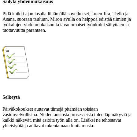
Säilytä yhdenmukaisuus
Pidä kaikki ajan tasalla liittämällä sovellukset, kuten Jira, Trello ja
Asana, suoraan tauluun. Miron avulla on helppoa edistää tiimien ja
työkalujen yhdenmukaisuutta tavanomaiset työnkulut säilyttäen ja
tuottavuutta parantaen.
Selkeytä
Päiväkokoukset auttavat tiimejä pitämään toisiaan
vastuuvelvollisina. Niiden ansiosta prosesseista tulee läpinäkyviä ja
kaikki näkevät, mitä asioita työn alla on. Lisäksi ne tehostavat
yhteistyötä ja auttavat rakentamaan luottamusta.