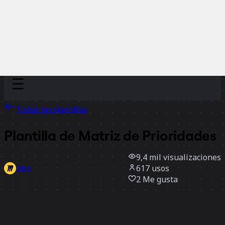
Discover
Por equipo
Por tamaño
Todas las plantillas
Plantilla de Matriz de Prioridades
9,4 mil
visualizaciones
617
usos
Miro
2
Me gusta
Usar la plantilla