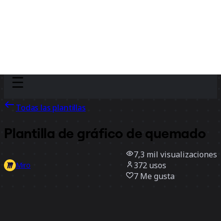
Discover
Por equipo
Por tamaño
Todas las plantillas
Plantilla de gráfico de quemado
7,3 mil
visualizaciones
372
usos
Miro
7
Me gusta
Usar la plantilla