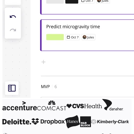
Org.design
Løsninger
Efter forretningssegment
Enterprise
Små virksomheder
Startups
Efter branche
Digital
Professionelle tjenester
Produktion
Detail
Finansielle tjenester
Medicinalindustri og biovidenskab
Efter team
Produktstyring
Design og UX
Teknologi
Produktledelse og drift
Drift
Marketing
IT
Efter strategisk initiativ
Produktdriftsplatform
AI-transformation