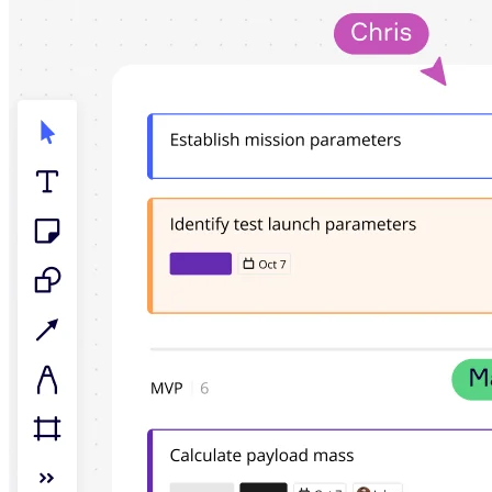
Talktrack
Tabeller
Docs
Slides
Brugstilfælde
Udvalgt
Udforsk AI-håndbøger
Gå på opdagelse i Miroverse
Generelt
Diagramming
Workshops
Brainstorming
Mindmaps
Konceptkort
Flowdiagrammer
Specialiserede
Køreplaner
Kortlægning af proces
Teknisk design og dokumentation
Prototypes og Wireframes
Kundes rutekort
Forskningssyntese
Designworkshops
Planning & Delivery
Målplanlægning