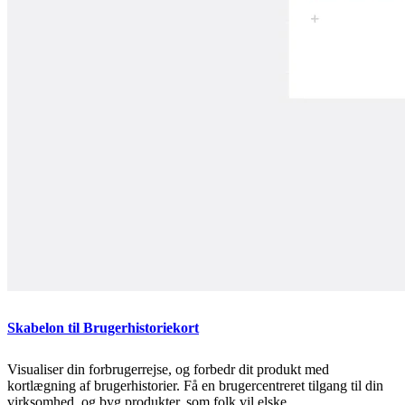
Skabelon til Brugerhistoriekort
Visualiser din forbrugerrejse, og forbedr dit produkt med
kortlægning af brugerhistorier. Få en brugercentreret tilgang til din
virksomhed, og byg produkter, som folk vil elske.