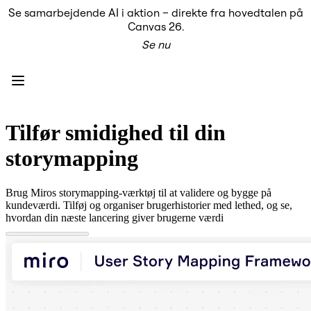
Se samarbejdende AI i aktion – direkte fra hovedtalen på
Produkt
Canvas 26.
Udvalgt
Se nu
Intelligent Canvas™
Flows
Prototypes og Wireframes
Engage
Platform
AI-oversigt
AI Workflows
Tilfør smidighed til din
Forbindelser
MCP Server
storymapping
Udforsk AI-håndbøger
MCP Server
Blueprints
Brug Miros storymapping-værktøj til at validere og bygge på
Integrationer
kundeværdi. Tilføj og organiser brugerhistorier med lethed, og se,
Sikkerhed
hvordan din næste lancering giver brugerne værdi
Enterprise Guard
Udviklerplatform
Download apps
Formater
Whiteboard
Diagrammer
Kanban
Tidslinjer