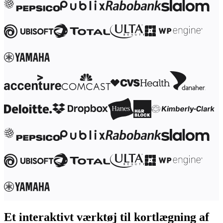
Transformation af arbejdsmåder
Digital medarbejderoplevelse
Kundeoplevelse og servicedesign
Cloud- og softwaretransformation
Ressourcer
Læring
Kundehistorier
Academy
Webinarer
Reforge-læring
Community og support
Hjælpecenter
Events
Community
Blog
Partnere og tjenester
Miros professionelle tjenester
Løsningspartnere
Priser
Et interaktivt værktøj til kortlægning af