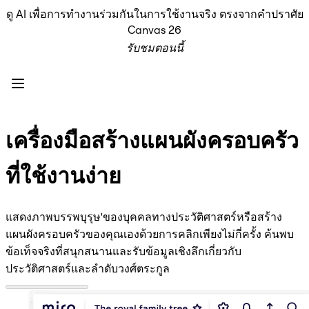
ดู AI เพื่อการทำงานร่วมกันในการใช้งานจริง ตรงจากคำปราศัย
ผลิตภัณฑ์
Canvas 26
เรื่องเด่น
รับชมตอนนี้
Intelligent Canvas™
Flow
ต้นแบบและไวร์เฟรม
Engage
แพลตฟอร์ม
ภาพรวม AI
เครื่องมือสร้างแผนผังครอบครัว
AI Workflows
ตัวเชื่อมต่อ
ที่ใช้งานง่าย
เซิร์ฟเวอร์ MCP
สำรวจคู่มือ AI
เซิร์ฟเวอร์ MCP
แสดงภาพบรรพบุรุษ'ของบุคคลทางประวัติศาสตร์หรือสร้าง
Blueprints
แผนผังครอบครัวของคุณเองด้วยการคลิกเพียงไม่กี่ครั้ง ค้นพบ
การผสานรวม
ข้อเท็จจริงที่สนุกสนานและรับข้อมูลเชิงลึกเกี่ยวกับ
ความปลอดภัย
ประวัติศาสตร์และลำดับวงศ์ตระกูล
Enterprise Guard
แพลตฟอร์มสำหรับนักพัฒนา
ดาวน์โหลดแอป