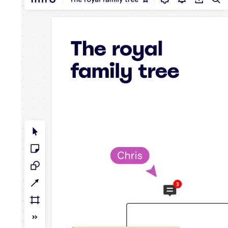
รูปแบบ
ไวท์บอร์ด
ไดอะแกรม
คัมบัง
Timeline
TalkTrack
Tables
Docs
Slides
กรณีใช้งาน
เรื่องเด่น
สำรวจคู่มือ AI
สำรวจ Miroverse
ทั่วไป
Diagramming
เวิร์กชอป
การระดมสมอง
แผนผังความคิด
การแมปแนวคิด