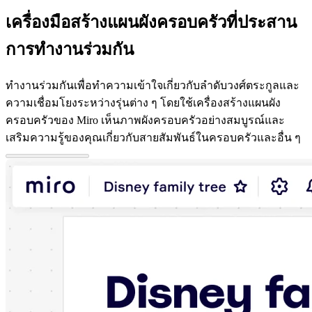
ประสบการณ์ลูกค้าและการออกแบบบริการ
เครื่องมือสร้างแผนผังครอบครัวที่ประสาน
การเปลี่ยนผ่านสู่ระบบคลาวด์และซอฟต์แวร์
การทำงานร่วมกัน
ทรัพยากร
การเรียนรู้
เรื่องราวของลูกค้า
ทำงานร่วมกันเพื่อทำความเข้าใจเกี่ยวกับลำดับวงศ์ตระกูลและ
Academy
ความเชื่อมโยงระหว่างรุ่นต่าง ๆ โดยใช้เครื่องสร้างแผนผัง
เว็บบินาร์
ครอบครัวของ Miro เห็นภาพผังครอบครัวอย่างสมบูรณ์และ
Reforge Learning
เสริมความรู้ของคุณเกี่ยวกับสายสัมพันธ์ในครอบครัวและอื่น ๆ
ชุมชนและการสนับสนุน
ศูนย์ช่วยเหลือ
กิจกรรม
ชุมชน
บล็อก
พันธมิตรและบริการ
Miro Professional Services
พันธมิตรด้านโซลูชัน
ราคา