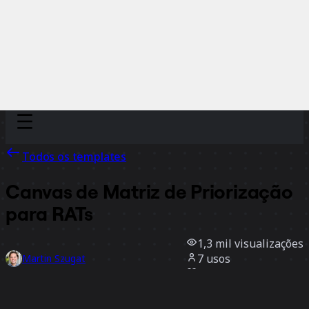
Discover
Por time
Por tamanho
Todos os templates
Canvas de Matriz de Priorização
para RATs
1,3 mil
visualizações
7
usos
Martin Szugat
5
curtidas
Usar template