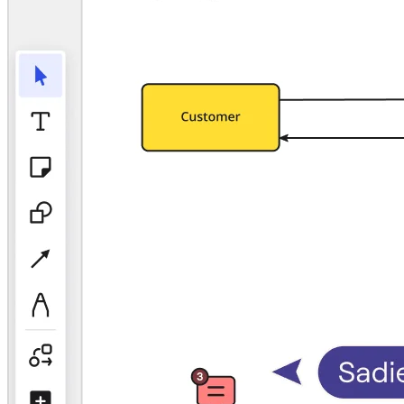
Talktrack
Tabele
Dokumenty
Slajdy
Zastosowania
Polecane
Odkryj AI Playbooks
Przeglądaj Miroverse
Ogólne
Diagramy
Warsztaty
Burze mózgów
Mapy myśli
Mapy koncepcyjne
Schematy blokowe
Specjalistyczne
Tworzenie roadmap
Mapowanie procesów
Projekty techniczne i dokumentacja
Prototypy i wireframe'y
Mapowanie podróży klienta
Synteza badań
Warsztaty projektowe
Planowanie i dostarczanie
Planowanie celów