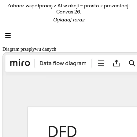
Zobacz współpracę z AI w akcji – prosto z prezentacji
Produkt
Canvas 26.
Polecane
Oglądaj teraz
Inteligentna plansza
Przepływy
Prototypy i wireframe'y
Engage
Platforma
Przegląd AI
Diagram przepływu danych
AI Workflows
Łączniki
Serwer MCP
Odkryj AI Playbooks
Serwer MCP
Plany projektów
Integracje
Bezpieczeństwo
Enterprise Guard
Platforma dla deweloperów
Aplikacje do pobrania
Formaty
Tablica
Diagramy
Kanban
Osie czasu