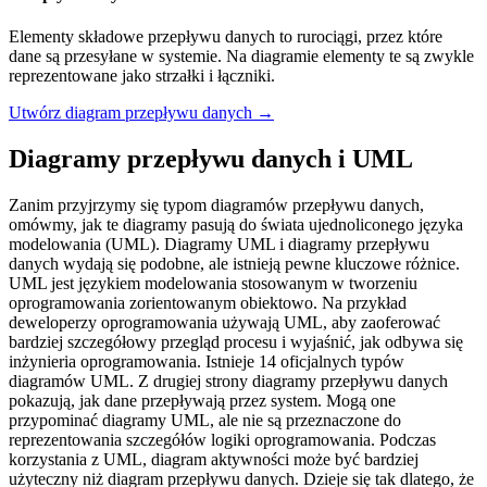
Elementy składowe przepływu danych to rurociągi, przez które
dane są przesyłane w systemie. Na diagramie elementy te są zwykle
reprezentowane jako strzałki i łączniki.
Utwórz diagram przepływu danych →
Diagramy przepływu danych i UML
Zanim przyjrzymy się typom diagramów przepływu danych,
omówmy, jak te diagramy pasują do świata ujednoliconego języka
modelowania (UML). Diagramy UML i diagramy przepływu
danych wydają się podobne, ale istnieją pewne kluczowe różnice.
UML jest językiem modelowania stosowanym w tworzeniu
oprogramowania zorientowanym obiektowo. Na przykład
deweloperzy oprogramowania używają UML, aby zaoferować
bardziej szczegółowy przegląd procesu i wyjaśnić, jak odbywa się
inżynieria oprogramowania. Istnieje 14 oficjalnych typów
diagramów UML. Z drugiej strony diagramy przepływu danych
pokazują, jak dane przepływają przez system. Mogą one
przypominać diagramy UML, ale nie są przeznaczone do
reprezentowania szczegółów logiki oprogramowania. Podczas
korzystania z UML, diagram aktywności może być bardziej
użyteczny niż diagram przepływu danych. Dzieje się tak dlatego, że