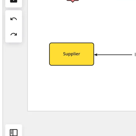
Projektowanie organizacji
Rozwiązania
Według segmentu biznesowego
Przedsiębiorstwa
Małe firmy
Startupy
Według branży
Cyfrowa
Usługi profesjonalne
Produkcja
Handel
Usługi finansowe
Nauki przyrodnicze i farmacja
Według zespołu
Zarządzanie produktem
Design i UX
Inżynieria
Przywództwo i operacje produktowe
Operacje
Marketing
IT
Według inicjatywy strategicznej
Produktowy model operacyjny
Transformacja AI