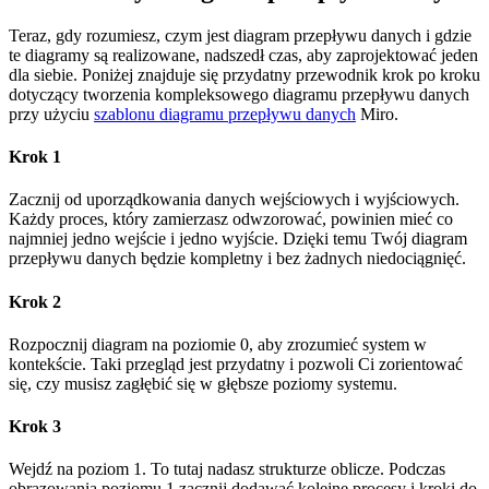
Teraz, gdy rozumiesz, czym jest diagram przepływu danych i gdzie
te diagramy są realizowane, nadszedł czas, aby zaprojektować jeden
dla siebie. Poniżej znajduje się przydatny przewodnik krok po kroku
dotyczący tworzenia kompleksowego diagramu przepływu danych
przy użyciu
szablonu diagramu przepływu danych
Miro.
Krok 1
Zacznij od uporządkowania danych wejściowych i wyjściowych.
Każdy proces, który zamierzasz odwzorować, powinien mieć co
najmniej jedno wejście i jedno wyjście. Dzięki temu Twój diagram
przepływu danych będzie kompletny i bez żadnych niedociągnięć.
Krok 2
Rozpocznij diagram na poziomie 0, aby zrozumieć system w
kontekście. Taki przegląd jest przydatny i pozwoli Ci zorientować
się, czy musisz zagłębić się w głębsze poziomy systemu.
Krok 3
Wejdź na poziom 1. To tutaj nadasz strukturze oblicze. Podczas
obrazowania poziomu 1 zacznij dodawać kolejne procesy i kroki do