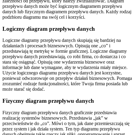
zależności od przepływu, który należy zwizualizować. Diagram
przepływu danych może być logicznym diagramem przepływu
danych lub fizycznym diagramem przepływu danych. Każdy rodzaj
podzbioru diagramu ma swój cel i korzyści.
Logiczny diagram przepływu danych
Logiczne diagramy przepływu danych skupiają się bardziej na
działaniach i procesach biznesowych. Opisują one „co” i
przedstawiają tę metrykę w formie graficznej. Logiczne diagramy
przepływu danych przedstawiają, co robi firma, co dostarcza i co
stara się osiągnąć. Opisują one wydarzenia biznesowe oraz
informacje lub dane wymagane, aby te wydarzenia miały miejsce.
Użycie logicznego diagramu przepływu danych jest korzystne,
ponieważ odwzorowuje on przepływ działań biznesowych. Pomaga
zrozumieć rodzaje funkcjonalności, które Twoja firma posiada lub
może starać się dodać.
Fizyczny diagram przepływu danych
Fizyczny diagram przepływu danych graficznie przedstawia
realizację systemów biznesowych. Przedstawia „jak” w
przeciwieństwie do „co”. Mówi o tym, jak dane przemieszczają się
przez system i jak działa system. Ten typ diagramu przepływu
danych obejmuje takie rzeczy jak pliki, oprogramowanie i sprzęt