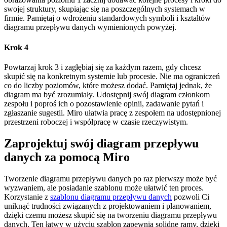
swojej struktury, skupiając się na poszczególnych systemach w
firmie. Pamiętaj o wdrożeniu standardowych symboli i kształtów
diagramu przepływu danych wymienionych powyżej.
Krok 4
Powtarzaj krok 3 i zagłębiaj się za każdym razem, gdy chcesz
skupić się na konkretnym systemie lub procesie. Nie ma ograniczeń
co do liczby poziomów, które możesz dodać. Pamiętaj jednak, że
diagram ma być zrozumiały. Udostępnij swój diagram członkom
zespołu i poproś ich o pozostawienie opinii, zadawanie pytań i
zgłaszanie sugestii. Miro ułatwia pracę z zespołem na udostępnionej
przestrzeni roboczej i współpracę w czasie rzeczywistym.
Zaprojektuj swój diagram przepływu
danych za pomocą Miro
Tworzenie diagramu przepływu danych po raz pierwszy może być
wyzwaniem, ale posiadanie szablonu może ułatwić ten proces.
Korzystanie z
szablonu diagramu przepływu danych
pozwoli Ci
uniknąć trudności związanych z projektowaniem i planowaniem,
dzięki czemu możesz skupić się na tworzeniu diagramu przepływu
danych. Ten łatwy w użyciu szablon zapewnia solidne ramy, dzięki