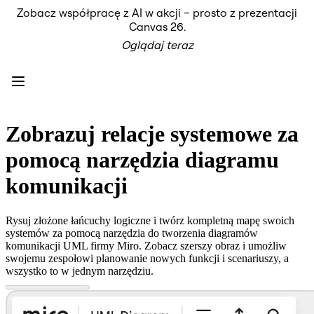
Zobacz współpracę z AI w akcji – prosto z prezentacji
Produkt
Canvas 26.
Polecane
Oglądaj teraz
Inteligentna plansza
Przepływy
Prototypy i wireframe'y
Engage
Platforma
Przegląd AI
AI Workflows
Zobrazuj relacje systemowe za
Łączniki
Serwer MCP
pomocą narzędzia diagramu
Odkryj AI Playbooks
Serwer MCP
komunikacji
Plany projektów
Integracje
Bezpieczeństwo
Rysuj złożone łańcuchy logiczne i twórz kompletną mapę swoich
Enterprise Guard
systemów za pomocą narzędzia do tworzenia diagramów
Platforma dla deweloperów
komunikacji UML firmy Miro. Zobacz szerszy obraz i umożliw
Aplikacje do pobrania
swojemu zespołowi planowanie nowych funkcji i scenariuszy, a
Formaty
wszystko to w jednym narzędziu.
Tablica
Diagramy
Kanban
Osie czasu