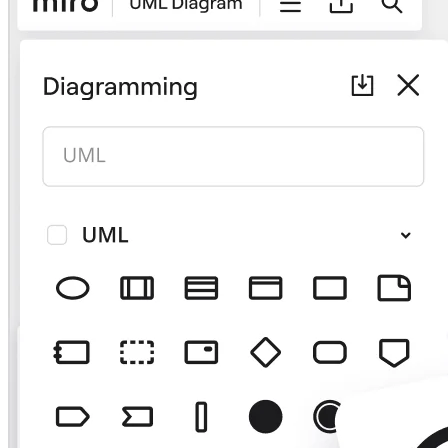
Talktrack
Tabele
Dokumenty
Slajdy
Zastosowania
Polecane
Odkryj AI Playbooks
Przeglądaj Miroverse
Ogólne
Diagramy
Warsztaty
Burze mózgów
Mapy myśli
Mapy koncepcyjne
Schematy blokowe
Specjalistyczne
Tworzenie roadmap
Mapowanie procesów
Projekty techniczne i dokumentacja
Prototypy i wireframe'y
Mapowanie podróży klienta
Synteza badań
Warsztaty projektowe
Planowanie i dostarczanie
Planowanie celów