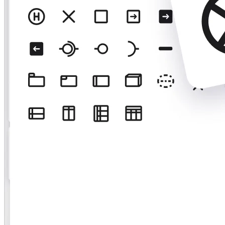
Projektowanie organizacji
Rozwiązania
Według segmentu biznesowego
Przedsiębiorstwa
Małe firmy
Startupy
Według branży
Cyfrowa
Usługi profesjonalne
Produkcja
Handel
Usługi finansowe
Nauki przyrodnicze i farmacja
Według zespołu
Zarządzanie produktem
Design i UX
Inżynieria
Przywództwo i operacje produktowe
Operacje
Marketing
IT
Według inicjatywy strategicznej
Produktowy model operacyjny
Transformacja AI