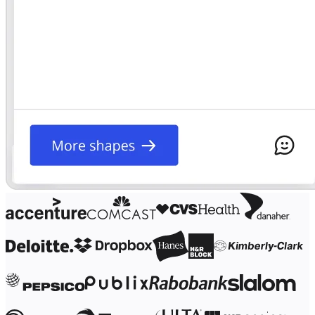
Transformacja metod pracy
Cyfrowe doświadczenia pracowników
Projektowanie usług i doświadczeń klientów
Transformacja chmurowa i oprogramowania
Zasoby
Nauka
Historie klientów
Akademia
Webinary
Nauka przez Reforge
Społeczność i pomoc
Centrum pomocy
Wydarzenia
Społeczność
Blog
Partnerzy i usługi
Usługi profesjonalne Miro
Partnerzy ds. rozwiązań
Cennik