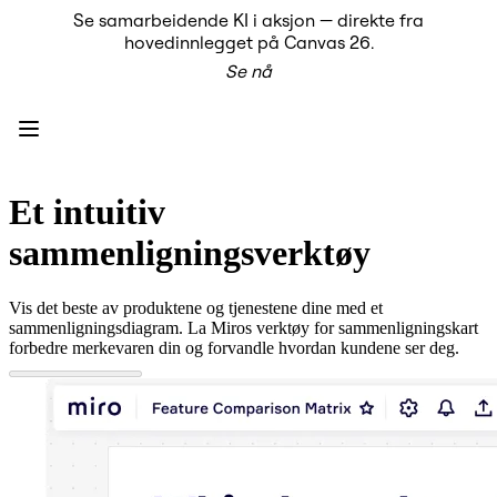
Se samarbeidende KI i aksjon — direkte fra
Produkt
hovedinnlegget på Canvas 26.
Utvalgt
Se nå
Intelligent Canvas™
Flows
Prototyper og wireframes
Engage
Plattform
KI-oversikt
KI Workflows
Et intuitiv
Forbindelser
MCP Server
sammenligningsverktøy
Utforsk KI-håndbøker
MCP Server
Blueprints
Vis det beste av produktene og tjenestene dine med et
Integreringer
sammenligningsdiagram. La Miros verktøy for sammenligningskart
Sikkerhet
forbedre merkevaren din og forvandle hvordan kundene ser deg.
Enterprise Guard
Utviklerplattform
Last ned apper
Formater
Whiteboard
Diagrammer
Kanban
Tidslinjer