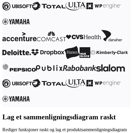
Transformasjon av arbeidsmåter
Digital ansattopplevelse
Kundeopplevelse og tjenestedesign
Sky- og programvaretransformasjon
Ressurser
Læring
Kundeeksempler
Academi
Nettseminarer
Reforge læring
Fellesskap og støtte
Hjelpesenter
Arrangementer
Fellesskap
Blogg
Partnere og tjenester
Miro Profesjonelle tjenester
Løsningspartnere
Priser
Lag et sammenligningsdiagram raskt
Rediger funksjoner raskt og lag et produktsammenligningsdiagram