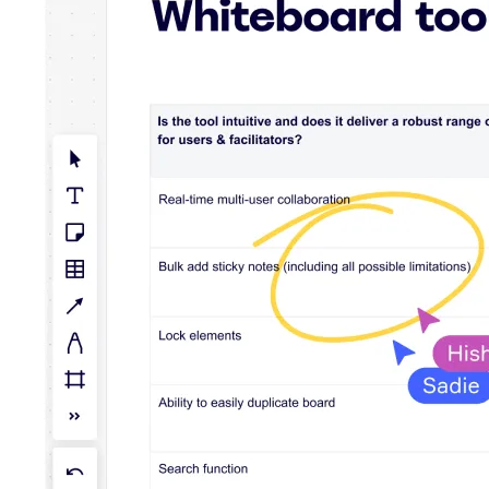
TalkTrack
Tabeller
Docs
Slides
Brukstilfeller
Utvalgt
Utforsk KI-håndbøker
Utforsk Miroverse
Generelt
Diagramming
Seminarer
Idémyldring
Tankekart
Konseptkart
Prosessdiagrammer
Spesialisert
Veikart
Prosesskartlegging
Teknisk design og dokumentasjon
Prototyper og wireframes
Kundereisekartlegging
Forskningsoppsummering
Design Workshops
Planning & Delivery
Målplanlegging