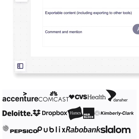
Organisasjonsdesign
Løsninger
Etter forretningssegment
Enterprise
Små bedrifter
Oppstartsbedrifter
Etter bransje
Digital
Profesjonelle tjenester
Produksjon
Varehandel
Finansielle tjenester
Biovitenskap og farmasøytisk
Etter team
Produktstyring
Design og UX
Teknologi
Produktledelse og drift
Drift
Markedsføring
IT
Etter strategiske initiativer
Produktoperativsystem
KI-transformasjon