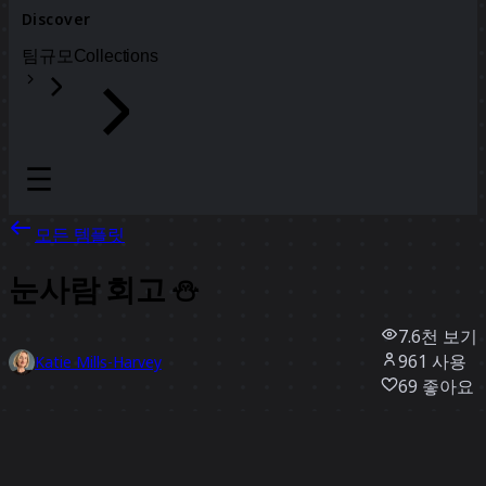
Discover
팀
규모
Collections
모든 템플릿
눈사람 회고 ⛄️
7.6천
보기
961
사용
Katie Mills-Harvey
69
좋아요
템플릿 사용