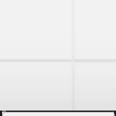
Discover
팀
규모
Collections
모든 템플릿
기술 문서 템플릿 | Miro
4.6천
보기
187
사용
Miro
1
좋아요
템플릿 사용