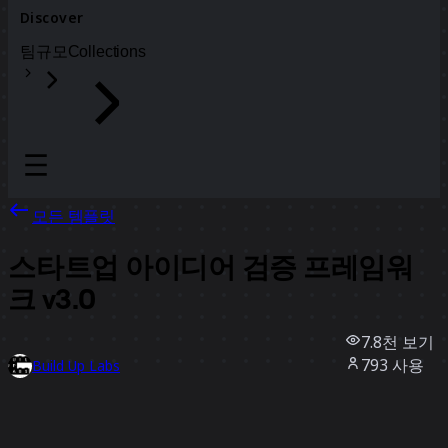
Discover
팀
규모
Collections
모든 템플릿
스타트업 아이디어 검증 프레임워
크 v3.0
7.8천
보기
793
사용
Build Up Labs
164
좋아요
템플릿 사용