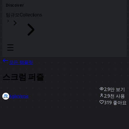
Discover
팀
규모
Collections
모든 템플릿
스크럼 퍼즐
2.9만
보기
2.9천
사용
AgileVerse
319
좋아요
템플릿 사용