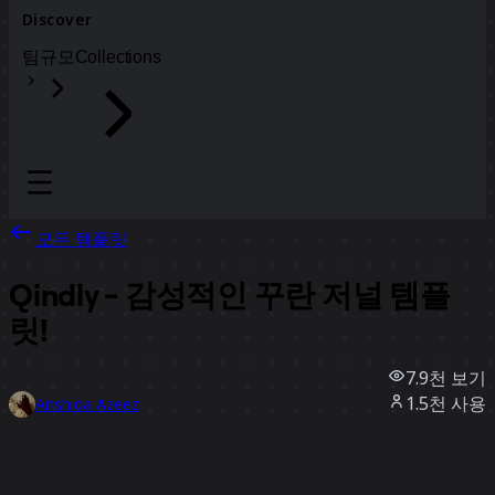
Discover
팀
규모
Collections
모든 템플릿
Qindly - 감성적인 꾸란 저널 템플
릿!
7.9천
보기
1.5천
사용
Anshida Azeez
59
좋아요
템플릿 사용