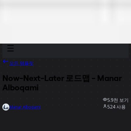
Discover
팀
규모
Collections
모든 템플릿
Now-Next-Later 로드맵 - Manar
Alboqami
5.9천
보기
524
사용
Manar Alboqami
52
좋아요
템플릿 사용