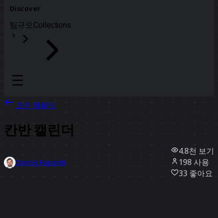
Discover
팀
규모
Collections
모든 템플릿
칸반 캘린더
4.8천
보기
198
사용
Ondrej Papanek
33
좋아요
템플릿 사용