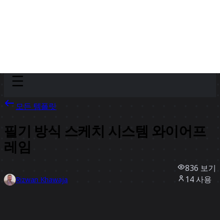
Discover
팀
규모
Collections
모든 템플릿
필기 방식 스케치 시스템 와이어프
레임
836
보기
14
사용
Rizwan Khawaja
1
좋아요
템플릿 사용