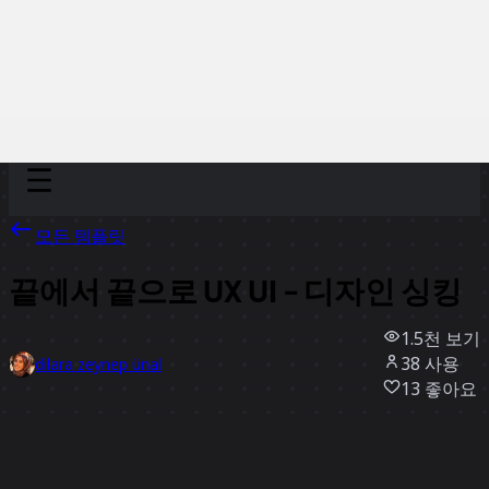
Discover
팀
규모
Collections
모든 템플릿
끝에서 끝으로 UX UI - 디자인 싱킹
1.5천
보기
38
사용
dilara zeynep ünal
13
좋아요
템플릿 사용