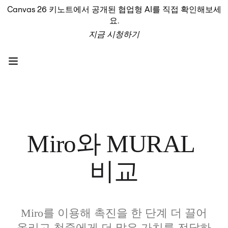
Canvas 26 키노트에서 공개된 협업형 AI를 직접 확인해보세
프로덕트
요.
추천
지금 시청하기
인텔리전트 캔버스
워크플로
프로토타입 및 와이어프레임
Engage
플랫폼
AI 개요
AI Workflows
커넥터
MCP 서버
AI 플레이북 살펴보기
Miro와 MURAL 
MCP 서버
프로젝트 플랜
비교
통합
보안
Enterprise Guard
개발자 플랫폼
앱 다운로드
Miro를 이용해 촉진을 한 단계 더 끌어
포맷
화이트보드
올리고 청중에게 더 많은 가치를 전달하