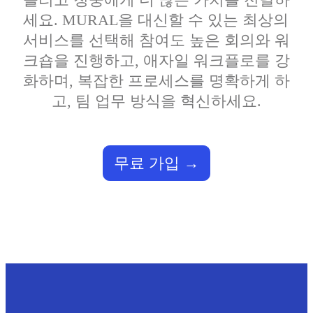
다이어그램
세요. MURAL을 대신할 수 있는 최상의 
칸반
서비스를 선택해 참여도 높은 회의와 워
타임라인
TalkTrack
크숍을 진행하고, 애자일 워크플로를 강
테이블
화하며, 복잡한 프로세스를 명확하게 하
문서
슬라이드
고, 팀 업무 방식을 혁신하세요.
사용 사례
추천
AI 플레이북 살펴보기
Miroverse 살펴보기
무료 가입
일반
다이어그램 작성
워크숍
브레인스토밍
마인드맵
컨셉맵
플로차트
전문
로드맵 작성
프로세스 매핑