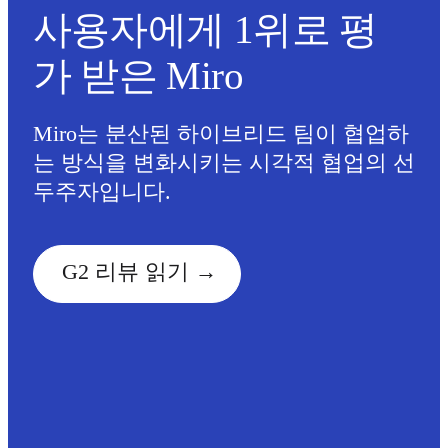
기술 설계 및 문서화
사용자에게 1위로 평
프로토타입 및 와이어프레임
고객 여정 매핑
가 받은 Miro
리서치 종합 분석
Design Workshops
Planning & Delivery
목표 계획
Miro는 분산된 하이브리드 팀이 협업하
조직 설계
는 방식을 변화시키는 시각적 협업의 선
솔루션
두주자입니다.
비즈니스 유형별
Enterprise
소규모 비즈니스
스타트업
G2 리뷰 읽기
산업별
디지털
전문가 서비스
제조
리테일
금융 서비스
제약 및 생명과학
팀별
제품 관리