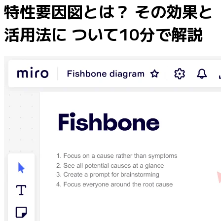
業界別
特性要因図とは？ その効果と
デジタル
活用法に ついて10分で解説
専門サービス
製造
小売
金融サービス
製薬とライフサイエンス
チーム別
プロダクト管理
デザインと UX
エンジニアリング
製品部門の統括と運営
業務運営
マーケティング
IT
戦略的イニシアティブ別
Product OS
AI トランスフォーメーション
働き方変革