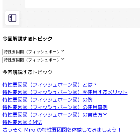
マインドマップ
コンセプトマップ
フローチャート
特定用途
ロードマップ策定
今回解説するトピック
プロセスマップ作成
技術設計・ドキュメント
プロトタイプとワイヤーフレーム
顧客ジャーニーマップ
リサーチ統合
今回解説するトピック
Design Workshops
Planning & Delivery
特性要因図（フィッシュボーン図）とは？
目標の策定
特性要因図（フィッシュボーン図）を使用するメリット
組織づくり
特性要因図（フィッシュボーン図）の例
ソリューション
特性要因図（フィッシュボーン図）の使用事例
企業規模別
特性要因図（フィッシュボーン図）の書き方
エンタープライズ
特性要因図６M法
中小企業
さっそく Miro の特性要因図を体験してみましょう！
ベンチャー