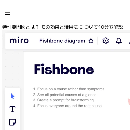
プロダクト
注目アイテム
インテリジェント キャンバス
特性要因図とは？ その効果と活用法に ついて10分で解説
フロー
プロトタイプとワイヤーフレーム
Engage
プラットフォーム
AI 概要
AI Workflows
コネクター
MCP サーバー
AI プレイブックを見る
MCP サーバー
ブループリント
インテグレーション
セキュリティー
Enterprise Guard
開発者プラットフォーム