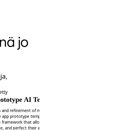
nä jo
ja,
etty
Tekoälyllä kiihdytetty
ototype AI Template
Localise Prototypes
n and refinement of mobile app
Instantly visualize your UI designs 
e app prototype template. Have
ble framework that allows teams
te, and perfect their app