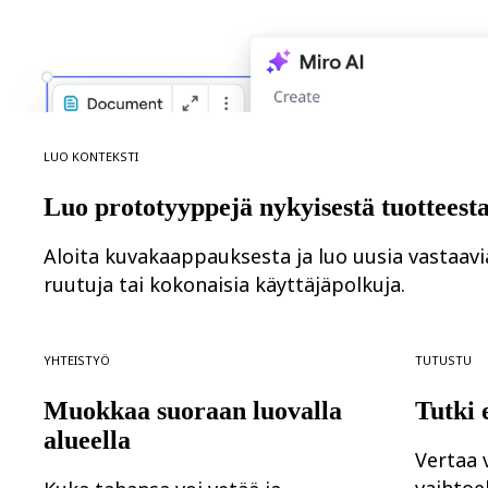
Org-suunnittelu
Ratkaisut
Liiketoimintasegmentin mukaan
Enterprise
Pienyritykset
Start-upit
Toimialoittain
Luo konteksti
Digitaalinen
Asiantuntijapalvelut
Tuotanto
Luo prototyyppejä nykyisestä tuotteesta
Retail
Talouspalvelut
Aloita kuvakaappauksesta ja luo uusia vastaavi
Lääketiede ja biotieteet
Tiimikohtainen
ruutuja tai kokonaisia käyttäjäpolkuja.
Tuotehallinta
Muotoilu & UX
Insinöörisuunnittelu
Tuotejohtajuus ja toiminnot
Yhteistyö
Tutustu
Toiminnot
Markkinointi
Muokkaa suoraan luovalla
Tutki 
IT
Strategisten aloitteiden mukaan
alueella
Tuotekäyttöjärjestelmä
Vertaa v
Tekoälymuunnos