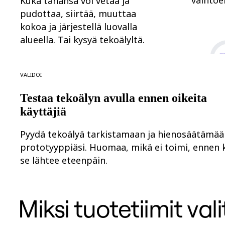
vaihtoe
Kuka tahansa voi vetää ja
Työtapojen muutos
Digitaalinen työntekijäkokemus
pudottaa, siirtää, muuttaa
Asiakaskokemus ja palvelumuotoilu
kokoa ja järjestellä luovalla
Pilven ja ohjelmiston muunnos
Resurssit
alueella. Tai kysyä tekoälyltä.
Oppiminen
Asiakastarinat
Academy
Validoi
Webinaarit
Reforge Learning
Yhteisö ja tuki
Testaa tekoälyn avulla ennen oikeita
Ohjekeskus
Tapahtumat
käyttäjiä
Yhteisö
Blogi
Pyydä tekoälyä tarkistamaan ja hienosäätämää
Kumppanit ja palvelut
Miron asiantuntijapalvelut
prototyyppiäsi. Huomaa, mikä ei toimi, ennen 
Ratkaisukumppanit
se lähtee eteenpäin.
Hinnat
Miksi tuotetiimit va