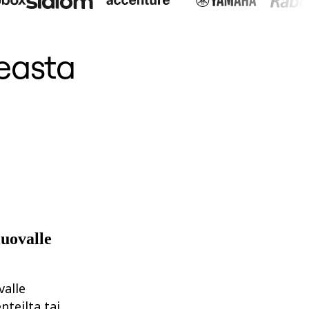
deasta
luovalle
valle
teilta tai