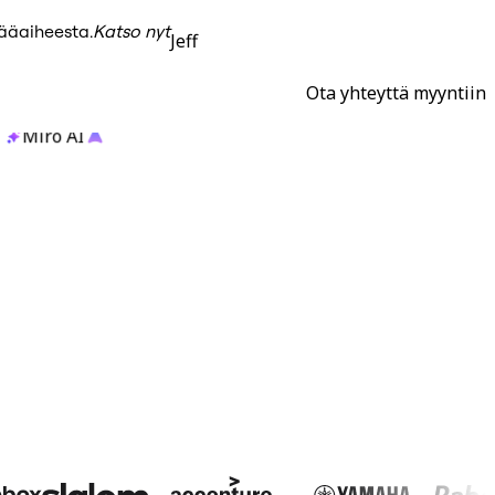
pääaiheesta.
Katso nyt
Jeff
Ota yhteyttä myyntiin
Miro AI