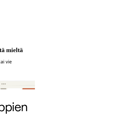
tä mieltä
ai vie
yppien