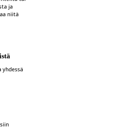
ta ja
aa niitä
istä
a yhdessä
siin