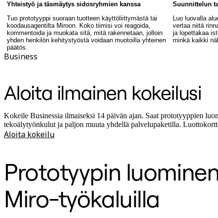
Yhteistyö ja täsmäytys sidosryhmien kanssa
Suunnittelun t
Tuo prototyyppi suoraan tuotteen käyttöliittymästä tai
Luo luovalla alu
koodausagentilta Miroon. Koko tiimisi voi reagoida,
vertaa niitä ri
kommentoida ja muokata sitä, mitä rakennetaan, jolloin
ja lopettakaa ist
yhden henkilön kehitystyöstä voidaan muotoilla yhteinen
minkä kaikki näk
päätös.
Business
Aloita ilmainen kokeilusi
Kokeile Businessia ilmaiseksi 14 päivän ajan. Saat prototyyppien luo
tekoälytyönkulut ja paljon muuta yhdellä palvelupaketilla. Luottokorttia
Aloita kokeilu
Prototyypin luomin
Miro-työkaluilla