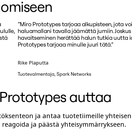
uomiseen
a
”Miro Prototypes tarjoaa alkupisteen, jota v
lulle,
haluamallani tavalla jäämättä jumiin. Joskus
stä
havaitseminen herättää halun tutkia uutta i
Prototypes tarjoaa minulle juuri tätä.”
Rike Plaputta
Tuotevalmentaja, Spark Networks
 Prototypes auttaa
öksenteon ja antaa tuotetiimeille yhteisen
, reagoida ja päästä yhteisymmärrykseen.