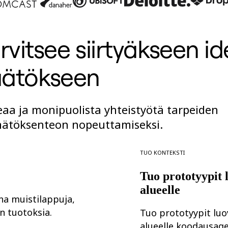
tarvitsee siirtyäkseen i
ätökseen
aa ja monipuolista yhteistyötä tarpeiden
päätöksenteon nopeuttamiseksi.
Tuo konteksti
Tuo prototyypit 
alueelle
ena muistilappuja,
n tuotoksia.
Tuo prototyypit luo
alueelle koodausagen