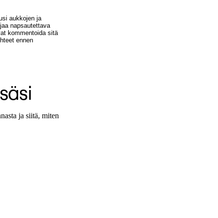
usi aukkojen ja
 jaa napsautettava
ivat kommentoida sitä
ohteet ennen
säsi
asta ja siitä, miten