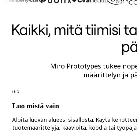
TalkTrack
Tables
Docs
Slides
Kaikki, mitä tiimisi 
Käyttöskenaariot
Esittelyssä
AI-pelikirjat
pä
Tutustu Miroverseen
Yleistä
Kaaviointi
Työpajat
Miro Prototypes tukee nope
Aivoriihityöskentely
Ajatuskartat
määrittelyn ja 
Käsitekartat
Vuokaaviot
Erikoistunut
Luo
Tiekartat
Prosessikartan luominen
Tekninen suunnittelu ja dokumentaatio
Luo mistä vain
Prototyypit ja rautalankamallit
Palvelupolkukarttojen luominen
Aloita luovan alueesi sisällöstä. Käytä kehotte
Tutkimussynteesi
Suunnittelutyöpajat
tuotemäärittelyjä, kaavioita, koodia tai työpaja
Suunnittelu ja toimitus
Tavoitesuunnittelu