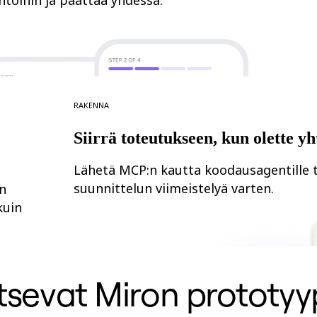
htoihin ja päättää yhdessä.
Rakenna
Siirrä toteutukseen, kun olette yh
Lähetä MCP:n kautta koodausagentille t
suunnittelun viimeistelyä varten.
n
kuin
litsevat Miron prototy