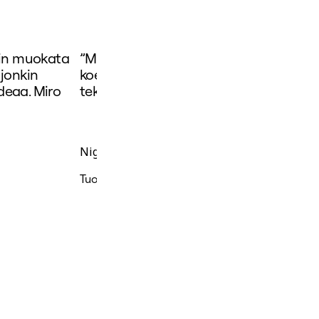
oin muokata
”Mirosta on tullut yksi suosikkityökalui
 jonkin
koettamaan prototyyppien luontia ja
deaa. Miro
tekoälyominaisuuksia.”
Nigel Wilcocks
Tuotesuunnittelujohtaja, Nedbank