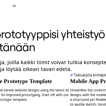
ototyyppisi yhteistyö
tänään
joilla kaikki tiimit voivat tutkia konsepte
 ja löytää oikean tavan edetä.
Tekoälyllä kiihdyt
e Prototype Template
Mobile App Pr
nd iterate website designs using the latest AI
Streamline the creatio
s for improved prototyping. Start off with our
designs with the mobil
ototype template.
a structured yet flexi
to quickly sketch, itera