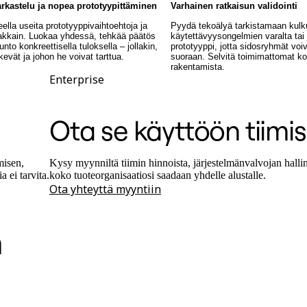
arkastelu ja nopea prototyypittäminen
Varhainen ratkaisun validointi
eella useita prototyyppivaihtoehtoja ja
Pyydä tekoälyä tarkistamaan kulk
nnakkain. Luokaa yhdessä, tehkää päätös
käytettävyysongelmien varalta tai
unto konkreettisella tuloksella – jollakin,
prototyyppi, jotta sidosryhmät vo
evät ja johon he voivat tarttua.
suoraan. Selvitä toimimattomat k
rakentamista.
Enterprise
Ota se käyttöön tiimis
misen,
Kysy myynniltä tiimin hinnoista, järjestelmänvalvojan hallinn
 ei tarvita.
koko tuoteorganisaatiosi saadaan yhdelle alustalle.
Ota yhteyttä myyntiin
en