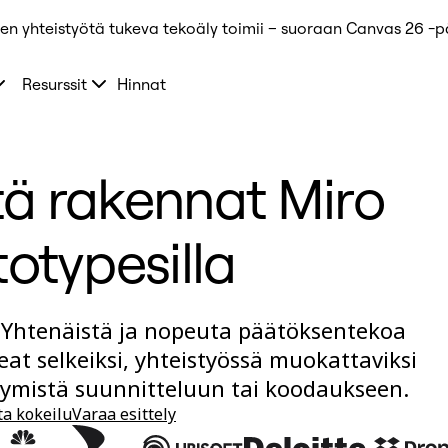
ten yhteistyötä tukeva tekoäly toimii – suoraan Canvas 26 -
Resurssit
Hinnat
tä rakennat Miro
totypesilla
 Yhtenäistä ja nopeuta päätöksentekoa
at selkeiksi, yhteistyössä muokattaviksi
rtymistä suunnitteluun tai koodaukseen.
ta kokeilu
Varaa esittely