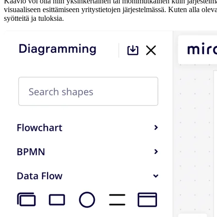
Kaavio voi olla niin yksinkertainen tai monimutkainen kuin järjestelm
visuaaliseen esittämiseen yritystietojen järjestelmässä. Kuten alla ol
syötteitä ja tuloksia.