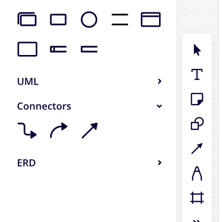
TalkTrack
Tables
Docs
Slides
Käyttöskenaariot
Esittelyssä
AI-pelikirjat
Tutustu Miroverseen
Yleistä
Kaaviointi
Työpajat
Aivoriihityöskentely
Ajatuskartat
Käsitekartat
Vuokaaviot
Erikoistunut
Tiekartat
Prosessikartan luominen
Tekninen suunnittelu ja dokumentaatio
Prototyypit ja rautalankamallit
Palvelupolkukarttojen luominen
Tutkimussynteesi
Suunnittelutyöpajat
Suunnittelu ja toimitus
Tavoitesuunnittelu