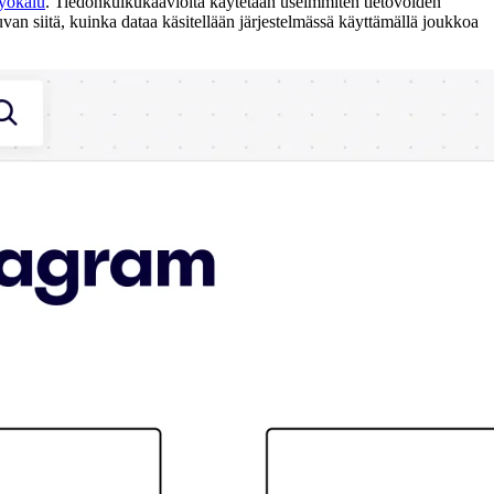
yökalu
. Tiedonkulkukaavioita käytetään useimmiten tietovoiden
van siitä, kuinka dataa käsitellään järjestelmässä käyttämällä joukkoa