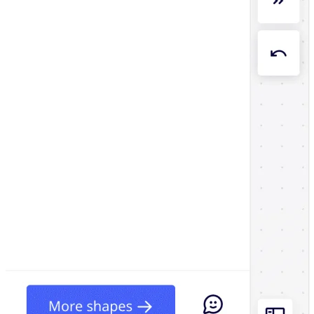
Org-suunnittelu
Ratkaisut
Liiketoimintasegmentin mukaan
Enterprise
Pienyritykset
Start-upit
Toimialoittain
Digitaalinen
Asiantuntijapalvelut
Tuotanto
Retail
Talouspalvelut
Lääketiede ja biotieteet
Tiimikohtainen
Tuotehallinta
Muotoilu & UX
Insinöörisuunnittelu
Tuotejohtajuus ja toiminnot
Toiminnot
Markkinointi
IT
Strategisten aloitteiden mukaan
Tuotekäyttöjärjestelmä
Tekoälymuunnos