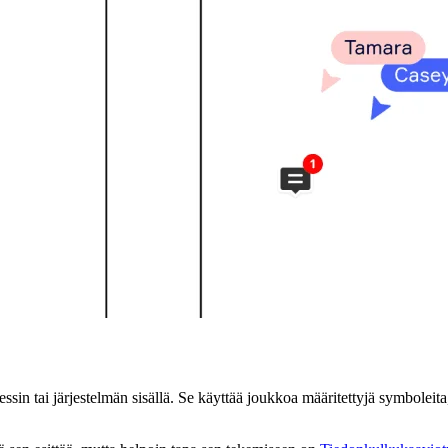
ssin tai järjestelmän sisällä. Se käyttää joukkoa määritettyjä symboleita, 