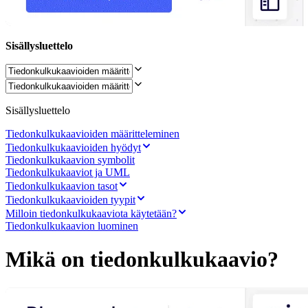
Työtapojen muutos
Digitaalinen työntekijäkokemus
Asiakaskokemus ja palvelumuotoilu
Pilven ja ohjelmiston muunnos
Sisällysluettelo
Resurssit
Oppiminen
Asiakastarinat
Academy
Webinaarit
Sisällysluettelo
Reforge Learning
Yhteisö ja tuki
Tiedonkulkukaavioiden määritteleminen
Ohjekeskus
Tiedonkulkukaavioiden hyödyt
Tapahtumat
Tiedonkulkukaavion symbolit
Yhteisö
Tiedonkulkukaaviot ja UML
Blogi
Tiedonkulkukaavion tasot
Kumppanit ja palvelut
Miron asiantuntijapalvelut
Tiedonkulkukaavioiden tyypit
Ratkaisukumppanit
Milloin tiedonkulkukaaviota käytetään?
Hinnat
Tiedonkulkukaavion luominen
Mikä on tiedonkulkukaavio?