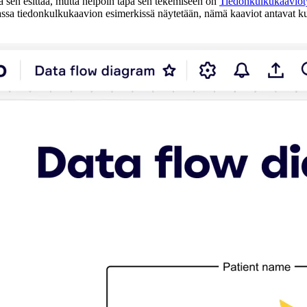
ä sen esittää, mutta helpoin tapa sen tekemiseen on
Tiedonkulkukaaviot
evassa tiedonkulkukaavion esimerkissä näytetään, nämä kaaviot antavat ku