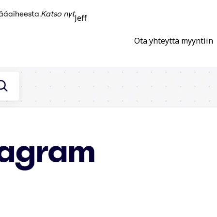
pääaiheesta.
Katso nyt
Jeff
Ota yhteyttä myyntiin