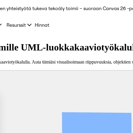
ten yhteistyötä tukeva tekoäly toimii – suoraan Canvas 26 -
Resurssit
Hinnat
elmille UML-luokkakaaviotyökalu
työkalulla. Auta tiimiäsi visualisoimaan riippuvuuksia, objektien suht