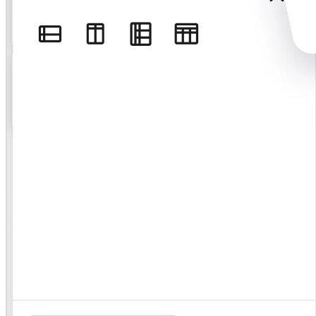
Org-suunnittelu
Ratkaisut
Liiketoimintasegmentin mukaan
Enterprise
Pienyritykset
Start-upit
Toimialoittain
Digitaalinen
Asiantuntijapalvelut
Tuotanto
Retail
Talouspalvelut
Lääketiede ja biotieteet
Tiimikohtainen
Tuotehallinta
Muotoilu & UX
Insinöörisuunnittelu
Tuotejohtajuus ja toiminnot
Toiminnot
Markkinointi
IT
Strategisten aloitteiden mukaan
Tuotekäyttöjärjestelmä
Tekoälymuunnos