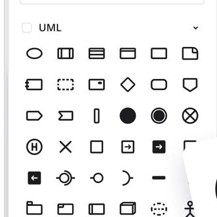
TalkTrack
Tables
Docs
Slides
Käyttöskenaariot
Esittelyssä
AI-pelikirjat
Tutustu Miroverseen
Yleistä
Kaaviointi
Työpajat
Aivoriihityöskentely
Ajatuskartat
Käsitekartat
Vuokaaviot
Erikoistunut
Tiekartat
Prosessikartan luominen
Tekninen suunnittelu ja dokumentaatio
Prototyypit ja rautalankamallit
Palvelupolkukarttojen luominen
Tutkimussynteesi
Suunnittelutyöpajat
Suunnittelu ja toimitus
Tavoitesuunnittelu