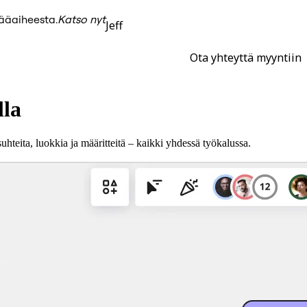
pääaiheesta.
Katso nyt
Jeff
Ota yhteyttä myyntiin
lla
eita, luokkia ja määritteitä – kaikki yhdessä työkalussa.