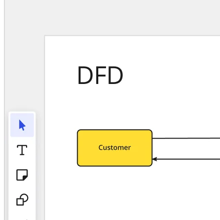
TalkTrack
Tables
Docs
Slides
Käyttöskenaariot
Esittelyssä
AI-pelikirjat
Tutustu Miroverseen
Yleistä
Kaaviointi
Työpajat
Aivoriihityöskentely
Ajatuskartat
Käsitekartat
Vuokaaviot
Erikoistunut
Tiekartat
Prosessikartan luominen
Tekninen suunnittelu ja dokumentaatio
Prototyypit ja rautalankamallit
Palvelupolkukarttojen luominen
Tutkimussynteesi
Suunnittelutyöpajat
Suunnittelu ja toimitus
Tavoitesuunnittelu