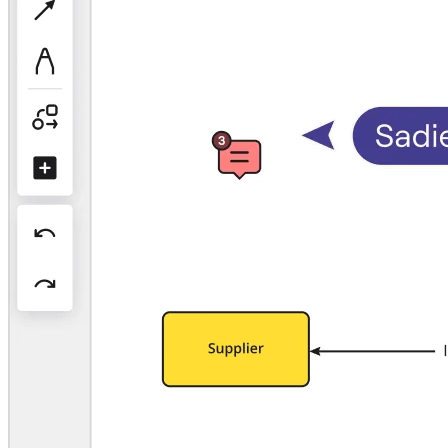
Org-suunnittelu
Ratkaisut
Liiketoimintasegmentin mukaan
Enterprise
Pienyritykset
Start-upit
Toimialoittain
Digitaalinen
Asiantuntijapalvelut
Tuotanto
Retail
Talouspalvelut
Lääketiede ja biotieteet
Tiimikohtainen
Tuotehallinta
Muotoilu & UX
Insinöörisuunnittelu
Tuotejohtajuus ja toiminnot
Toiminnot
Markkinointi
IT
Strategisten aloitteiden mukaan
Tuotekäyttöjärjestelmä
Tekoälymuunnos