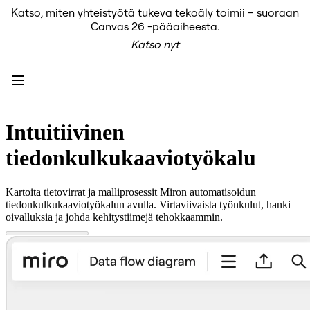
Katso, miten yhteistyötä tukeva tekoäly toimii – suoraan
Tuote
Canvas 26 -pääaiheesta.
Esittelyssä
Katso nyt
Intelligent Canvas™
Flows
Prototyypit ja rautalankamallit
Engage
Alusta
AI-yleiskatsaus
AI Workflows
Intuitiivinen
Liittimet
MCP-palvelin
tiedonkulkukaaviotyökalu
AI-pelikirjat
MCP-palvelin
Blueprints
Kartoita tietovirrat ja malliprosessit Miron automatisoidun
Integroinnit
tiedonkulkukaaviotyökalun avulla. Virtaviivaista työnkulut, hanki
Turvallisuus
oivalluksia ja johda kehitystiimejä tehokkaammin.
Enterprise Guard
Kehittäjäalusta
Lataa sovelluksia
Muodot
Kirjoitustaulu
Diagrams
Kanban
Timelines