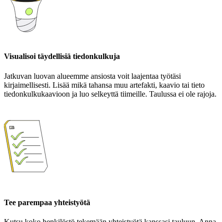
Visualisoi täydellisiä tiedonkulkuja
Jatkuvan luovan alueemme ansiosta voit laajentaa työtäsi
kirjaimellisesti. Lisää mikä tahansa muu artefakti, kaavio tai tieto
tiedonkulkukaavioon ja luo selkeyttä tiimeille. Taulussa ei ole rajoja.
Tee parempaa yhteistyötä
Kutsu koko henkilöstö tekemään yhteistyötä kanssasi tauluun. Anna