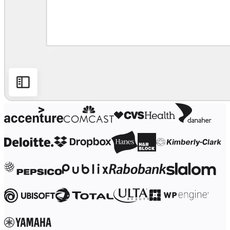
Työtapojen muutos
Digitaalinen työntekijäkokemus
Asiakaskokemus ja palvelumuotoilu
Pilven ja ohjelmiston muunnos
Resurssit
Oppiminen
Asiakastarinat
Academy
Webinaarit
Reforge Learning
Yhteisö ja tuki
Ohjekeskus
Tapahtumat
Yhteisö
Blogi
Kumppanit ja palvelut
Miron asiantuntijapalvelut
Ratkaisukumppanit
Hinnat