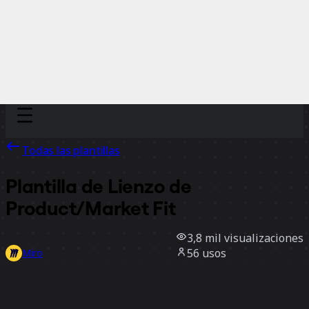
Discover
Por equipo
Por tamaño
Todas las plantillas
Plantilla de Lienzo de
Product/Market Fit
3,8 mil
visualizaciones
56
usos
Miro
0
Me gusta
Usar la plantilla