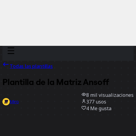
Discover
Por equipo
Por tamaño
Todas las plantillas
Plantilla de la Matriz Ansoff
8 mil
visualizaciones
377
usos
Miro
4
Me gusta
Usar la plantilla