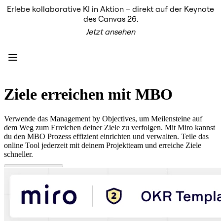
Erlebe kollaborative KI in Aktion – direkt auf der Keynote
Produkt
des Canvas 26.
Unsere Empfehlungen
Jetzt ansehen
Intelligenter Canvas
Flows
Prototypen & Wireframes
Engage
Plattform
KI-Übersicht
AI Workflows
Ziele erreichen mit MBO
Connectors
MCP-Server
KI-Playbooks entdecken
Verwende das Management by Objectives, um Meilensteine auf
MCP-Server
dem Weg zum Erreichen deiner Ziele zu verfolgen. Mit Miro kannst
Blueprints
du den MBO Prozess effizient einrichten und verwalten. Teile das
Integrationen
online Tool jederzeit mit deinem Projektteam und erreiche Ziele
Sicherheit
schneller.
Enterprise Guard
Entwicklerplattform
Apps herunterladen
Formate
Whiteboard
Diagramme
Kanban
Zeitachsen