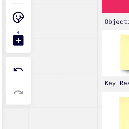
Transformation der Arbeitsweisen
Digitaler Arbeitsplatz
Customer Experience & Service Design
Cloud & Softwaretransformation
Ressourcen
Lernen
Erfolgsgeschichten
Academy
Webinare
Reforge Learning
Community & Support
Hilfecenter
Veranstaltungen
Community
Blog
Partner & Dienstleistungen
Miro Professional Services
Lösungspartner
Preise