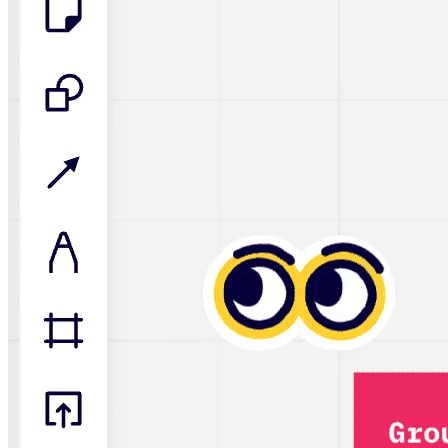
Organisationsdesign
Lösungen
Nach Geschäftssegment
Große Unternehmen
KMU
Startups
Nach Branche
Digitales
Professionelle Dienstleistungen
Fertigung
Einzelhandel
Finanzdienstleistungen
Pharmaindustrie & Life Science
Nach Team
Produktmanagement
Design & UX
Softwareentwicklung
Produktleitung & Product Ops
Operativer Bereich
Marketing
IT
Nach strategischer Initiative
Product Operating System
KI-Transformation