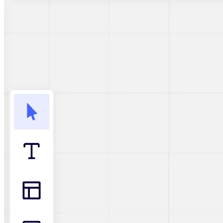
Talktrack
Tabellen
Dokumente
Präsentation
Einsatzbereiche
Unsere Empfehlungen
KI-Playbooks entdecken
Im Miroverse umschauen
Allgemein
Diagramme
Workshops
Brainstorming
Mindmaps
Concept Maps
Flussdiagramme
Spezialisiert
Erstellen von Roadmaps
Prozessabbildung
Technisches Design & Dokumentation
Prototypen & Wireframes
Abbildung der Customer Journey
Auswertung von Research
Miro Design Workshops
Miro Planning & Delivery
Zielplanung