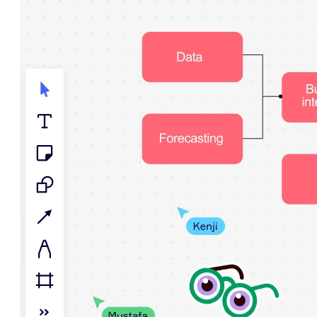
Talktrack
Tabellen
Dokumente
Präsentation
Einsatzbereiche
Unsere Empfehlungen
KI-Playbooks entdecken
Im Miroverse umschauen
Allgemein
Diagramme
Workshops
Brainstorming
Mindmaps
Concept Maps
Flussdiagramme
Spezialisiert
Erstellen von Roadmaps
Prozessabbildung
Technisches Design & Dokumentation
Prototypen & Wireframes
Abbildung der Customer Journey
Auswertung von Research
Miro Design Workshops
Miro Planning & Delivery
Zielplanung