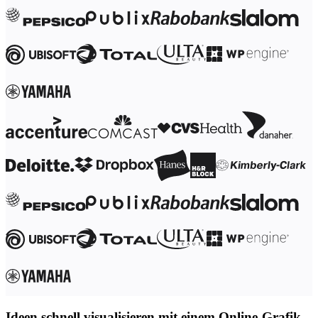
Transformation der Arbeitsweisen
Digitaler Arbeitsplatz
Customer Experience & Service Design
Cloud & Softwaretransformation
Ressourcen
Lernen
Erfolgsgeschichten
Academy
Webinare
Reforge Learning
Community & Support
Hilfecenter
Veranstaltungen
Community
Blog
Partner & Dienstleistungen
Miro Professional Services
Lösungspartner
Preise
Ideen schnell visualisieren mit einem Online-Grafik-