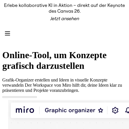
Erlebe kollaborative KI in Aktion – direkt auf der Keynote
Produkt
des Canvas 26.
Unsere Empfehlungen
Jetzt ansehen
Intelligenter Canvas
Flows
Prototypen & Wireframes
Engage
Plattform
KI-Übersicht
AI Workflows
Online-Tool, um Konzepte
Connectors
MCP-Server
grafisch darzustellen
KI-Playbooks entdecken
MCP-Server
Blueprints
Grafik-Organizer erstellen und Ideen in visuelle Konzepte
Integrationen
verwandeln Der Workspace von Miro hilft dir, deine Ideen klar zu
Sicherheit
präsentieren und Projekte voranzubringen.
Enterprise Guard
Entwicklerplattform
Apps herunterladen
Formate
Whiteboard
Diagramme
Kanban
Zeitachsen