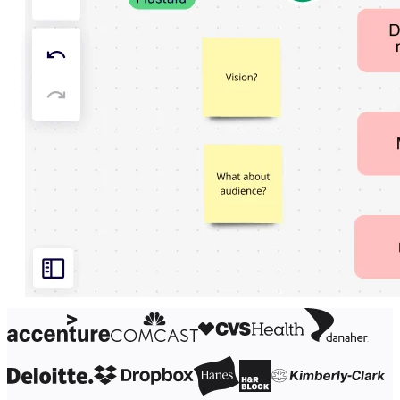
Organisationsdesign
Lösungen
Nach Geschäftssegment
Große Unternehmen
KMU
Startups
Nach Branche
Digitales
Professionelle Dienstleistungen
Fertigung
Einzelhandel
Finanzdienstleistungen
Pharmaindustrie & Life Science
Nach Team
Produktmanagement
Design & UX
Softwareentwicklung
Produktleitung & Product Ops
Operativer Bereich
Marketing
IT
Nach strategischer Initiative
Product Operating System
KI-Transformation