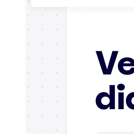
Talktrack
Tabellen
Dokumente
Präsentation
Einsatzbereiche
Unsere Empfehlungen
KI-Playbooks entdecken
Im Miroverse umschauen
Allgemein
Diagramme
Workshops
Brainstorming
Mindmaps
Concept Maps
Flussdiagramme
Spezialisiert
Erstellen von Roadmaps
Prozessabbildung
Technisches Design & Dokumentation
Prototypen & Wireframes
Abbildung der Customer Journey
Auswertung von Research
Miro Design Workshops
Miro Planning & Delivery
Zielplanung