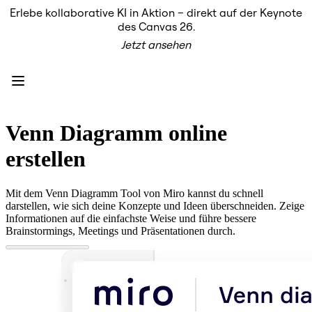
Erlebe kollaborative KI in Aktion – direkt auf der Keynote
Produkt
des Canvas 26.
Unsere Empfehlungen
Jetzt ansehen
Intelligenter Canvas
Flows
Prototypen & Wireframes
Engage
Plattform
KI-Übersicht
AI Workflows
Venn Diagramm online
Connectors
MCP-Server
erstellen
KI-Playbooks entdecken
MCP-Server
Blueprints
Mit dem Venn Diagramm Tool von Miro kannst du schnell
Integrationen
darstellen, wie sich deine Konzepte und Ideen überschneiden. Zeige
Sicherheit
Informationen auf die einfachste Weise und führe bessere
Enterprise Guard
Brainstormings, Meetings und Präsentationen durch.
Entwicklerplattform
Apps herunterladen
Formate
Whiteboard
Diagramme
Kanban
Zeitachsen