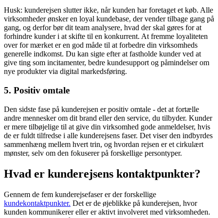
Husk: kunderejsen slutter ikke, når kunden har foretaget et køb. Alle
virksomheder ønsker en loyal kundebase, der vender tilbage gang på
gang, og derfor bør dit team analysere, hvad der skal gøres for at
forhindre kunder i at skifte til en konkurrent. At fremme loyaliteten
over for mærket er en god måde til at forbedre din virksomheds
generelle indkomst. Du kan sigte efter at fastholde kunder ved at
give ting som incitamenter, bedre kundesupport og påmindelser om
nye produkter via digital markedsføring.
5. Positiv omtale
Den sidste fase på kunderejsen er positiv omtale - det at fortælle
andre mennesker om dit brand eller den service, du tilbyder. Kunder
er mere tilbøjelige til at give din virksomhed gode anmeldelser, hvis
de er fuldt tilfredse i alle kunderejsens faser. Det viser den indbyrdes
sammenhæng mellem hvert trin, og hvordan rejsen er et cirkulært
mønster, selv om den fokuserer på forskellige persontyper.
Hvad er kunderejsens kontaktpunkter?
Gennem de fem kunderejsefaser er der forskellige
kundekontaktpunkter.
Det er de øjeblikke på kunderejsen, hvor
kunden kommunikerer eller er aktivt involveret med virksomheden.