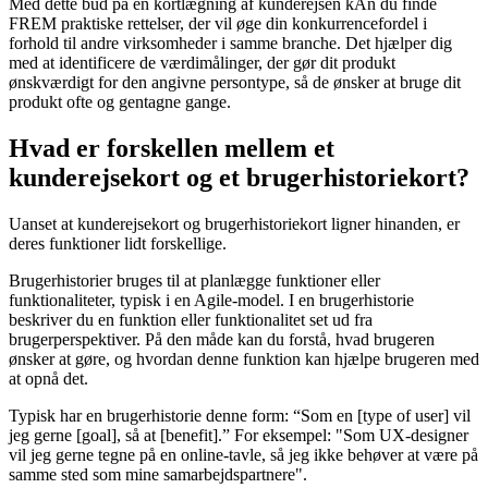
Med dette bud på en kortlægning af kunderejsen kAn du finde
FREM praktiske rettelser, der vil øge din konkurrencefordel i
forhold til andre virksomheder i samme branche. Det hjælper dig
med at identificere de værdimålinger, der gør dit produkt
ønskværdigt for den angivne persontype, så de ønsker at bruge dit
produkt ofte og gentagne gange.
Hvad er forskellen mellem et
kunderejsekort og et brugerhistoriekort?
Uanset at kunderejsekort og brugerhistoriekort ligner hinanden, er
deres funktioner lidt forskellige.
Brugerhistorier bruges til at planlægge funktioner eller
funktionaliteter, typisk i en Agile-model. I en brugerhistorie
beskriver du en funktion eller funktionalitet set ud fra
brugerperspektiver. På den måde kan du forstå, hvad brugeren
ønsker at gøre, og hvordan denne funktion kan hjælpe brugeren med
at opnå det.
Typisk har en brugerhistorie denne form: “Som en [type of user] vil
jeg gerne [goal], så at [benefit].” For eksempel: "Som UX-designer
vil jeg gerne tegne på en online-tavle, så jeg ikke behøver at være på
samme sted som mine samarbejdspartnere".