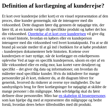
Definition af kortlægning af kunderejse?
Et kort over kunderejse (eller kort) er en visuel repræsentation af den
proces, dine kunder gennemgår, når de interagerer med din
virksomhed. Dette diagram fører dig gennem de nøjagtige trin, der
fører til, at en kunde vælger dit specifikke produkt og køber det hos
din virksomhed.
Oprettelse af et kort over kunderejsen
vil give dig
en visuel historie, hvordan en købers eller en kundeperson
interagerer med din virksomhed ved hvert kontaktpunkt. Fra at se dit
brand på sociale medier til at gå ind i butikken for at købe produktet
- kunderejsen dokumenterer hele historien. Kortene over
kunderejsen er især nyttige, når de kortlægger en enkeltpersons
oplevelse Ved at tage en specifik kundeperson, såsom en ejer af en
lille virksomhed eller en enlig mor, kan kortet være detaljeret og
specifikt – det giver dig data og informationer, om hvordan du
målretter mod specifikke kunder. Hvis du inkluderer for mange
personroller på ét kort, risikerer du, at dit diagram bliver for
generisk, hvorved du risikerer at overse nye muligheder. Du har
sandsynligvis brug for flere kortlægninger for nøjagtigt at skildre de
mange personer i din målgruppe. Men selvfølgelig skal du først
definere disse personroller. Miro har
en skabelon til brugerpersoner,
som kan hjælpe dig med at repræsentere din målgruppe og bedre
forstå, hvordan deres behov tilfredsstilles med dit produkt.