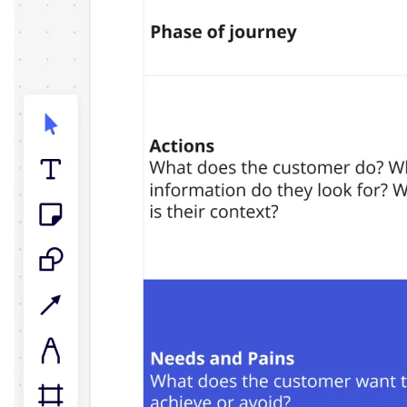
Talktrack
Tabeller
Docs
Slides
Brugstilfælde
Udvalgt
Udforsk AI-håndbøger
Gå på opdagelse i Miroverse
Generelt
Diagramming
Workshops
Brainstorming
Mindmaps
Konceptkort
Flowdiagrammer
Specialiserede
Køreplaner
Kortlægning af proces
Teknisk design og dokumentation
Prototypes og Wireframes
Kundes rutekort
Forskningssyntese
Designworkshops
Planning & Delivery
Målplanlægning