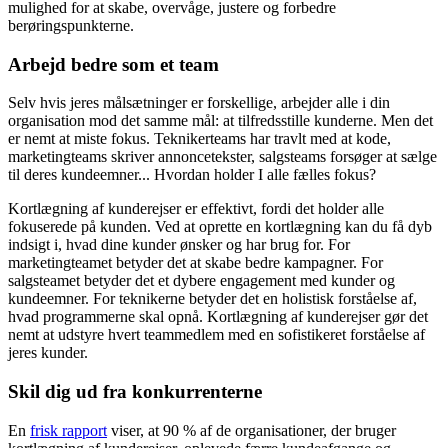
mulighed for at skabe, overvåge, justere og forbedre
berøringspunkterne.
Arbejd bedre som et team
Selv hvis jeres målsætninger er forskellige, arbejder alle i din
organisation mod det samme mål: at tilfredsstille kunderne. Men det
er nemt at miste fokus. Teknikerteams har travlt med at kode,
marketingteams skriver annoncetekster, salgsteams forsøger at sælge
til deres kundeemner... Hvordan holder I alle fælles fokus?
Kortlægning af kunderejser er effektivt, fordi det holder alle
fokuserede på kunden. Ved at oprette en kortlægning kan du få dyb
indsigt i, hvad dine kunder ønsker og har brug for. For
marketingteamet betyder det at skabe bedre kampagner. For
salgsteamet betyder det et dybere engagement med kunder og
kundeemner. For teknikerne betyder det en holistisk forståelse af,
hvad programmerne skal opnå. Kortlægning af kunderejser gør det
nemt at udstyre hvert teammedlem med en sofistikeret forståelse af
jeres kunder.
Skil dig ud fra konkurrenterne
En
frisk rapport
viser, at 90 % af de organisationer, der bruger