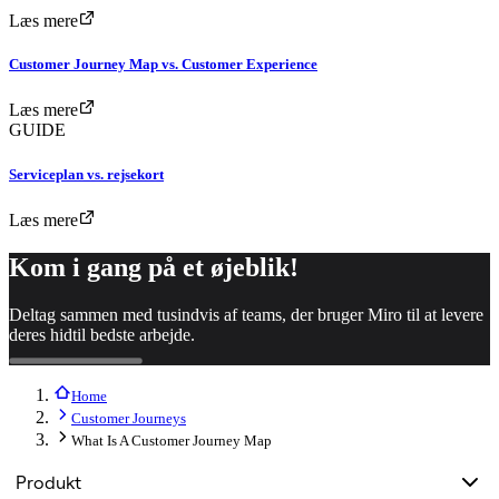
Læs mere
Customer Journey Map vs. Customer Experience
Læs mere
GUIDE
Serviceplan vs. rejsekort
Læs mere
Kom i gang på et øjeblik!
Deltag sammen med tusindvis af teams, der bruger Miro til at levere
deres hidtil bedste arbejde.
Home
Customer Journeys
What Is A Customer Journey Map
Produkt