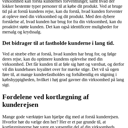
virksomhed kan forstå kundernes forventninger, samt hvad der
lokker bestemte typer personer til at købe dit produkt. Ved at bruge
tid på at forstå kundens rejse, kan du forstå, hvad kunden forventer
at opleve med din virksomhed og dit produkt. Med den dybere
forståelse af, hvad kunden har brug for fra din virksomhed, kan du
proaktivt støtte kunden. Det kan også identificere muligheder for
mersalg og krydssalg.
Det bidrager til at fastholde kunderne i lang tid.
Ved at stræbe efter at forstå, hvad kunden har brug for, og følge
deres rejse, kan du optimere kundens oplevelse med din
virksomhed. Det får kunden til at føle sig hørt og værdsat, og derfor
vil din kundebases loyalitet over for mærke stige. Det vil så ogen
føre til, at mange kundeefastholdes og forhåbentlig en stigning i
købshyppigheden, hvilket i høj grad gavner din virksomhed på lang
sigt.
Fordelene ved kortlægning af
kunderejsen
Mange gode værktøjer kan hjælpe dig med at forstå kunderejsen.
Hvorfor bør du vælge den her? Her er et par grunde til, at
kortlægningerne bør være en væsentlig del af din virksomheds