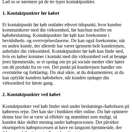
Lad os se nærmere på de tre typer kontaktpunkter.
1. Kontaktpunkter før købet
Et kontaktpunkt før køb omfatter ethvert tidspunkt, hvor kunden
kommunikerer med din virksomhed, før han/hun træffer en
købsbeslutning. Kontaktpunkter før køb kan forekomme i
bevidstheds- og overvejelsesfaserne. De kan også forekomme, når
en anden kunde, der allerede har været igennem hele kunderejsen,
anbefaler din virksomhed. Kontaktpunkter før køb kan finde sted,
hvis en køber kommer i kontakt med din virksomhed ved at besøge
jeres hjemmeside, se et opslag om jer på sociale medier eller hører
om dit produkt fra en ven. Det punkt på kunderejsen handler om
overtalelse og forklaring. Du skal sikre, at du dokumenterer, at du
kan opfylde kundens købsbehov, når kunden opdager din
virksomhed for første gang.
2. Kontaktpunkter ved købet
Kontaktpunkter ved køb finder sted under beslutnings-/købsfasen på
køberens rejse. Det kan ske i butikken eller online. Du bør optimere
denne fase for at være så effektiv og strømlinet som muligt, så
kunden ikke skifter mening under købsprocessen. Det påvirker
eksempelvis købsprocessen at have en langsom hjemmeside, der