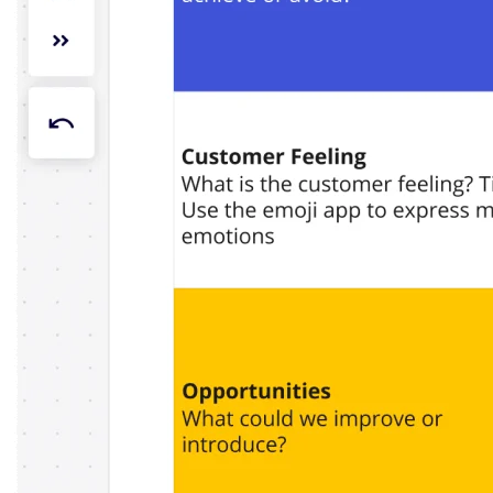
Org.design
Løsninger
Efter forretningssegment
Enterprise
Små virksomheder
Startups
Efter branche
Digital
Professionelle tjenester
Produktion
Detail
Finansielle tjenester
Medicinalindustri og biovidenskab
Efter team
Produktstyring
Design og UX
Teknologi
Produktledelse og drift
Drift
Marketing
IT
Efter strategisk initiativ
Produktdriftsplatform
AI-transformation