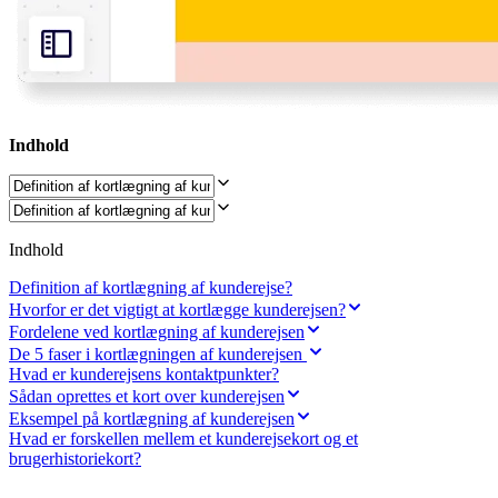
Transformation af arbejdsmåder
Digital medarbejderoplevelse
Kundeoplevelse og servicedesign
Cloud- og softwaretransformation
Ressourcer
Læring
Kundehistorier
Academy
Indhold
Webinarer
Reforge-læring
Community og support
Hjælpecenter
Events
Indhold
Community
Blog
Definition af kortlægning af kunderejse?
Partnere og tjenester
Hvorfor er det vigtigt at kortlægge kunderejsen?
Miros professionelle tjenester
Fordelene ved kortlægning af kunderejsen
Løsningspartnere
De 5 faser i kortlægningen af kunderejsen
Priser
Hvad er kunderejsens kontaktpunkter?
Sådan oprettes et kort over kunderejsen
Eksempel på kortlægning af kunderejsen
Hvad er forskellen mellem et kunderejsekort og et
brugerhistoriekort?