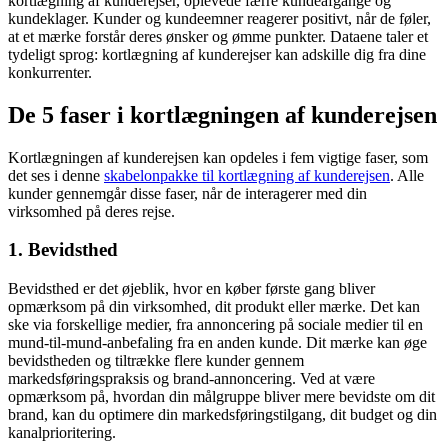
kortlægning af kunderejser, oplevede færre kundeafgange og
kundeklager. Kunder og kundeemner reagerer positivt, når de føler,
at et mærke forstår deres ønsker og ømme punkter. Dataene taler et
tydeligt sprog: kortlægning af kunderejser kan adskille dig fra dine
konkurrenter.
De 5 faser i kortlægningen af kunderejsen
Kortlægningen af kunderejsen kan opdeles i fem vigtige faser, som
det ses i denne
skabelonpakke til kortlægning af kunderejsen
. Alle
kunder gennemgår disse faser, når de interagerer med din
virksomhed på deres rejse.
1. Bevidsthed
Bevidsthed er det øjeblik, hvor en køber første gang bliver
opmærksom på din virksomhed, dit produkt eller mærke. Det kan
ske via forskellige medier, fra annoncering på sociale medier til en
mund-til-mund-anbefaling fra en anden kunde. Dit mærke kan øge
bevidstheden og tiltrække flere kunder gennem
markedsføringspraksis og brand-annoncering. Ved at være
opmærksom på, hvordan din målgruppe bliver mere bevidste om dit
brand, kan du optimere din markedsføringstilgang, dit budget og din
kanalprioritering.