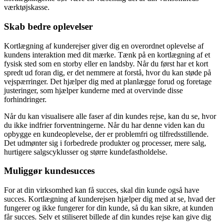
værktøjskasse.
Skab bedre oplevelser
Kortlægning af kunderejser giver dig en overordnet oplevelse af
kundens interaktion med dit mærke. Tænk på en kortlægning af et
fysisk sted som en storby eller en landsby. Når du først har et kort
spredt ud foran dig, er det nemmere at forstå, hvor du kan støde på
vejspærringer. Det hjælper dig med at planlægge forud og foretage
justeringer, som hjælper kunderne med at overvinde disse
forhindringer.
Når du kan visualisere alle faser af din kundes rejse, kan du se, hvor
du ikke indfrier forventningerne. Når du har denne viden kan du
opbygge en kundeoplevelse, der er problemfri og tilfredsstillende.
Det udmønter sig i forbedrede produkter og processer, mere salg,
hurtigere salgscyklusser og større kundefastholdelse.
Muliggør kundesucces
For at din virksomhed kan få succes, skal din kunde også have
succes. Kortlægning af kunderejsen hjælper dig med at se, hvad der
fungerer og ikke fungerer for din kunde, så du kan sikre, at kunden
får succes. Selv et stiliseret billede af din kundes rejse kan give dig