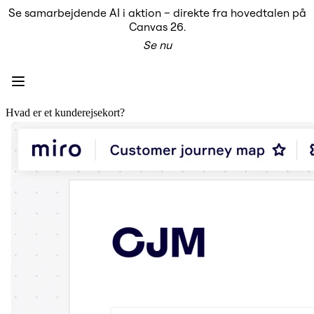
Se samarbejdende AI i aktion – direkte fra hovedtalen på
Produkt
Canvas 26.
Udvalgt
Se nu
Intelligent Canvas™
Flows
Prototypes og Wireframes
Engage
Platform
AI-oversigt
Hvad er et kunderejsekort?
AI Workflows
Forbindelser
MCP Server
Udforsk AI-håndbøger
MCP Server
Blueprints
Integrationer
Sikkerhed
Enterprise Guard
Udviklerplatform
Download apps
Formater
Whiteboard
Diagrammer
Kanban
Tidslinjer