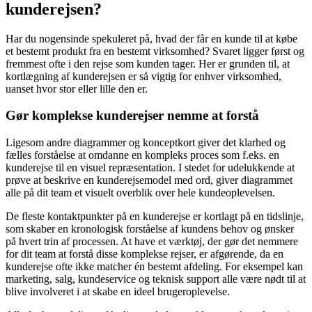
kunderejsen?
Har du nogensinde spekuleret på, hvad der får en kunde til at købe
et bestemt produkt fra en bestemt virksomhed? Svaret ligger først og
fremmest ofte i den rejse som kunden tager. Her er grunden til, at
kortlægning af kunderejsen er så vigtig for enhver virksomhed,
uanset hvor stor eller lille den er.
Gør komplekse kunderejser nemme at forstå
Ligesom andre diagrammer og konceptkort giver det klarhed og
fælles forståelse at omdanne en kompleks proces som f.eks. en
kunderejse til en visuel repræsentation. I stedet for udelukkende at
prøve at beskrive en kunderejsemodel med ord, giver diagrammet
alle på dit team et visuelt overblik over hele kundeoplevelsen.
De fleste kontaktpunkter på en kunderejse er kortlagt på en tidslinje,
som skaber en kronologisk forståelse af kundens behov og ønsker
på hvert trin af processen. At have et værktøj, der gør det nemmere
for dit team at forstå disse komplekse rejser, er afgørende, da en
kunderejse ofte ikke matcher én bestemt afdeling. For eksempel kan
marketing, salg, kundeservice og teknisk support alle være nødt til at
blive involveret i at skabe en ideel brugeroplevelse.