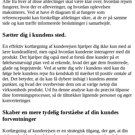
Alle fra hver af disse afdeclinger skal være klar over, hvordan rejsen
fungerer, hvor der er afleveringer, og hvordan oplevelsen
maksimeres. Ved at have ét diagram til at fungere som
referencepunkt kan forskellige afdelinger sikre, at de er på samme
side og kan træffe informerede beslutninger i samarbejde.
Sætter dig i kundens sted.
En effektiv kortlægning af kunderejsen hjælper dig ikke kun med at
lære kundeadfærd, men også hvordan kunderne interagerer med dit
produkt. Det hjælper dig også med at forstå dine kunder på et
følelsesmæssigt plan ved at erkende, hvad der gør dem frustrerede,
glade og begejstrede. Ved at sætte dig selv i kundens sted kan du
følge hele kundens rejse fra kendskab til mærket til positiv omtale af
det. Det betyder, at du kan få dybere indsigt i kundens ømme
punkter, og hvad der overbeviste dem om at vælge netop din
virksomheds produkt. Ud fra denne analyse kan du præcist tilpasse
dine forretningsprocesser, så de tiltrækker lignende personer og øger
konverteringer.
Skaber en mere tydelig forståelse af din kundes
forventninger
Kortlægning af kunderejsen er en strategisk tilgang, der gør, at din